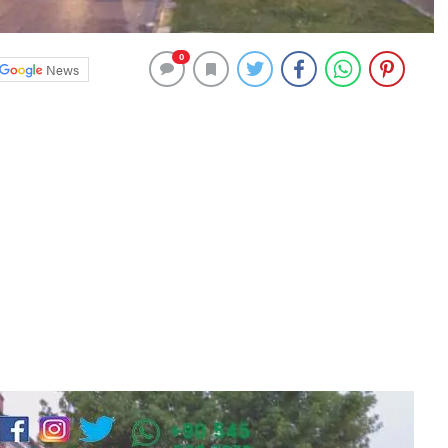
0
News