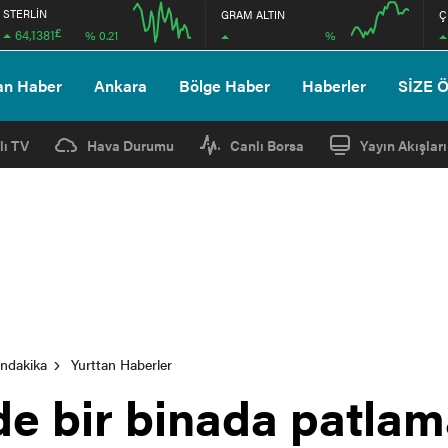
STERLİN
GRAM ALTIN
Ç
£
64,1381
%
% 0.21
12:00
16:00
12:00
16:00
an Haber
Ankara
Bölge Haber
Haberler
SİZE 
lı TV
Hava Durumu
Canlı Borsa
Yayın Akışları
ondakika
Yurttan Haberler
’de bir binada patl