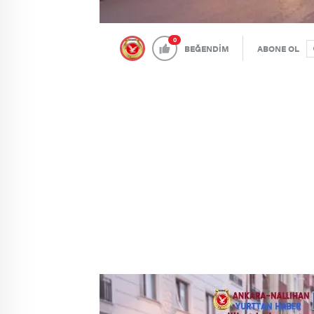
0
BEĞENDİM
ABONE OL