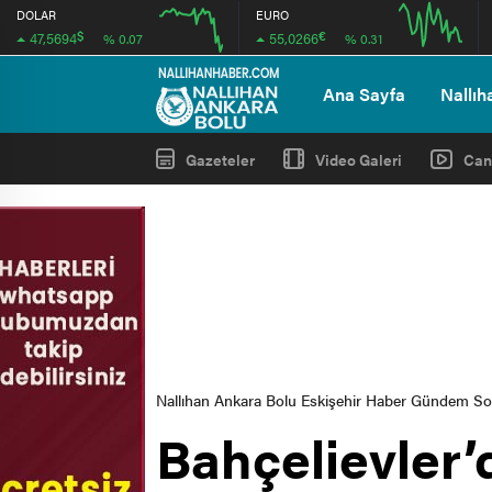
DOLAR
EURO
$
€
47,5694
55,0266
% 0.07
% 0.31
12:00
16:00
12:00
16:00
Ana Sayfa
Nallıh
Gazeteler
Video Galeri
Can
Nallıhan Ankara Bolu Eskişehir Haber Gündem S
Bahçelievler