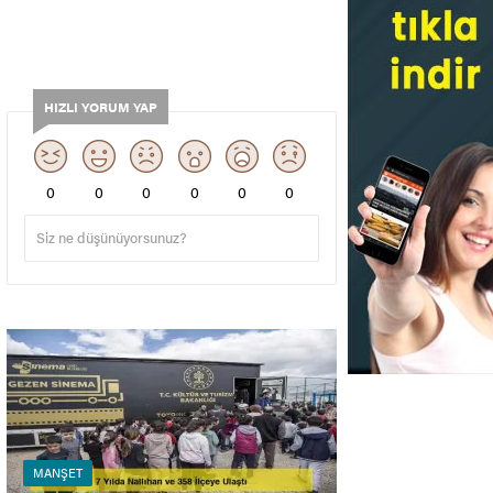
HIZLI YORUM YAP
0
0
0
0
0
0
MANŞET