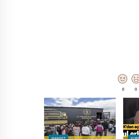
0
0
MANŞET
YURT