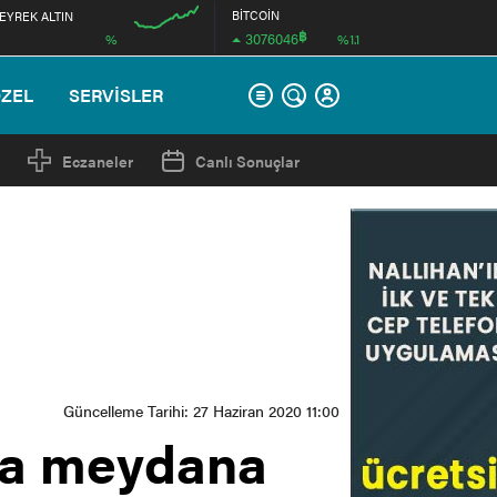
BİTCOİN
EYREK ALTIN
฿
3076046
%
%1.1
12:00
ÖZEL
SERVİSLER
Eczaneler
Canlı Sonuçlar
Güncelleme Tarihi: 27 Haziran 2020 11:00
ama meydana