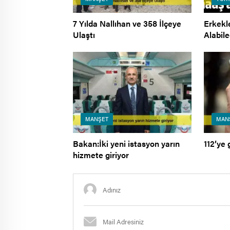
7 Yılda Nallıhan ve 358 İlçeye
Erkekl
Ulaştı
Alabil
MANŞET
MAN
Bakan:İki yeni istasyon yarın
112’ye 
hizmete giriyor