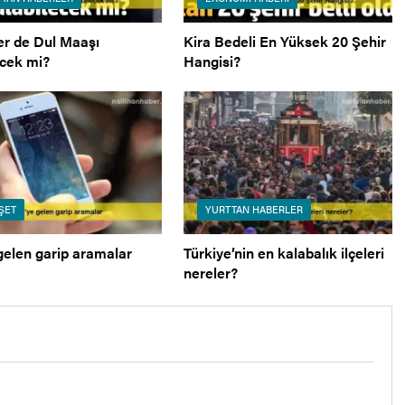
er de Dul Maaşı
Kira Bedeli En Yüksek 20 Şehir
ecek mi?
Hangisi?
ŞET
YURTTAN HABERLER
gelen garip aramalar
Türkiye’nin en kalabalık ilçeleri
nereler?