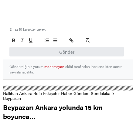
En az 10 karakter gerekli
Gönder
Gönderdiğiniz yorum
moderasyon
ekibi tarafından incelendikten sonra
yayınlanacaktır.
Nallıhan Ankara Bolu Eskişehir Haber Gündem Sondakika
Beypazarı
Beypazarı Ankara yolunda 15 km
boyunca…