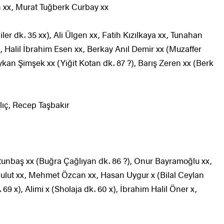
 xx, Murat Tuğberk Curbay xx
er dk. 35 xx), Ali Ülgen xx, Fatih Kızılkaya xx, Tunahan
 Halil İbrahim Esen xx, Berkay Anıl Demir xx (Muzaffer
kan Şimşek xx (Yiğit Kotan dk. 87 ?), Barış Zeren xx (Berk
ılıç, Recep Taşbakır
tunbaş xx (Buğra Çağlıyan dk. 86 ?), Onur Bayramoğlu xx,
ut xx, Mehmet Özcan xx, Hasan Uygur x (Bilal Ceylan
 69 x), Alimi x (Sholaja dk. 60 x), İbrahim Halil Öner x,