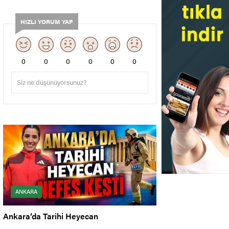
HIZLI YORUM YAP
0
0
0
0
0
0
ANKARA
Ankara’da Tarihi Heyecan