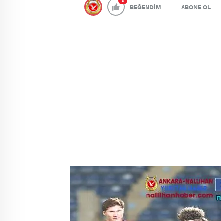
0
BEĞENDİM
ABONE OL