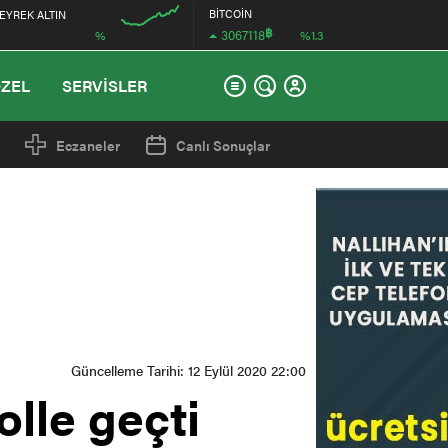
BİTCOİN
EYREK ALTIN
฿
3067118
%
%1.3
12:00
ÖZEL
SERVİSLER
Eczaneler
Canlı Sonuçlar
Güncelleme Tarihi: 12 Eylül 2020 22:00
lle geçti