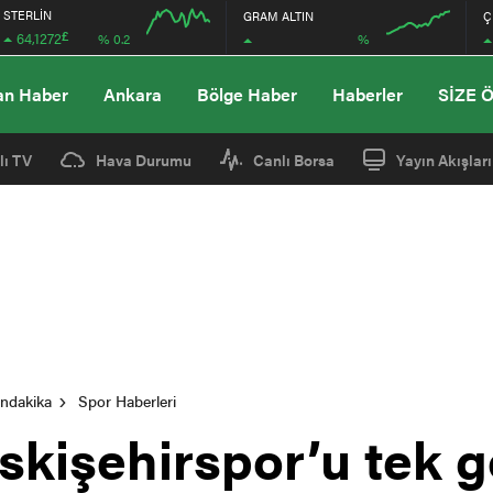
STERLİN
GRAM ALTIN
Ç
£
64,1272
%
% 0.2
12:00
12:00
an Haber
Ankara
Bölge Haber
Haberler
SİZE 
lı TV
Hava Durumu
Canlı Borsa
Yayın Akışları
ondakika
Spor Haberleri
kişehirspor’u tek go