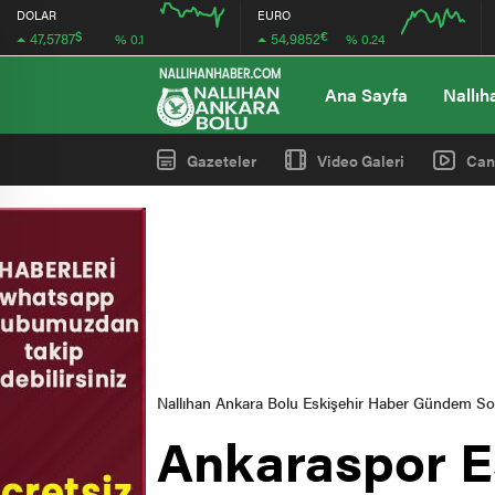
DOLAR
EURO
$
€
47,5787
54,9852
% 0.1
% 0.24
12:00
12:00
Ana Sayfa
Nallıh
Gazeteler
Video Galeri
Can
Nallıhan Ankara Bolu Eskişehir Haber Gündem S
Ankaraspor Es