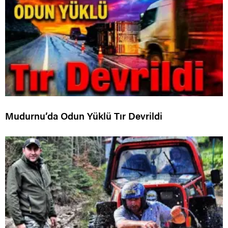
Mudurnu’da Odun Yüklü Tır Devrildi