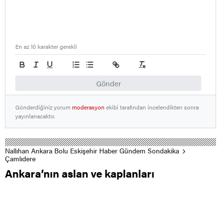
En az 10 karakter gerekli
Gönder
Gönderdiğiniz yorum
moderasyon
ekibi tarafından incelendikten sonra
yayınlanacaktır.
Nallıhan Ankara Bolu Eskişehir Haber Gündem Sondakika
Çamlıdere
Ankara’nın aslan ve kaplanları