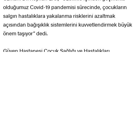
olduğumuz Covid-19 pandemisi sürecinde, çocukların
salgın hastalıklara yakalanma risklerini azaltmak
açısından bağışıklık sistemlerini kuvvetlendirmek büyük
önem taşıyor” dedi.
Güven Hastanesi Çocuk Sağlığı ve Hastalıkları
Bölümünden Uzm. Dr. Reyhan Erol, çocukların güçlü bir
bağışıklık sistemine sahip olmaları için dikkat edilmesi
gerekenler hakkında bilgi verdi. Bağışıklık sisteminin
vücudu enfeksiyonlara karşı koruyan savunma sistemi
olduğunu bildiren Dr. Erol, sistemin bademcikler, lenf
nodları, dalak ve bağırsakta yaygın olmak üzere tüm
vücuttaki bağışıklık sistemi hücrelerinden oluştuğunu
ifade etti.