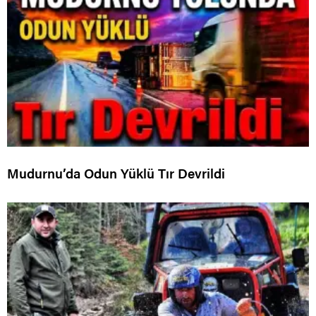
Mudurnu’da Odun Yüklü Tır Devrildi