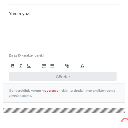
En az 10 karakter gerekli
Gönder
Gönderdiğiniz yorum
moderasyon
ekibi tarafından incelendikten sonra
yayınlanacaktır.
Nallıhan Ankara Bolu Eskişehir Haber Gündem Sondakika
Ankara