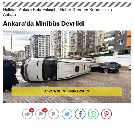
Nallıhan Ankara Bolu Eskişehir Haber Gündem Sondakika
Ankara
Ankara’da Minibüs Devrildi
0
0