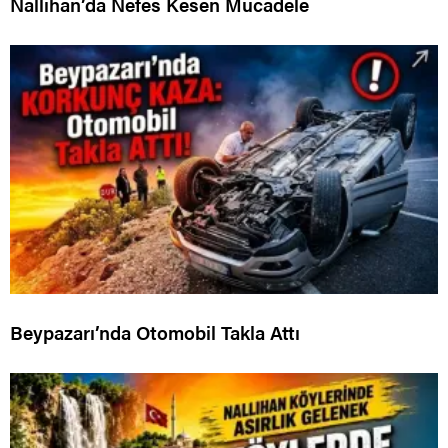
Nallıhan’da Nefes Kesen Mücadele
Beypazarı’nda Otomobil Takla Attı