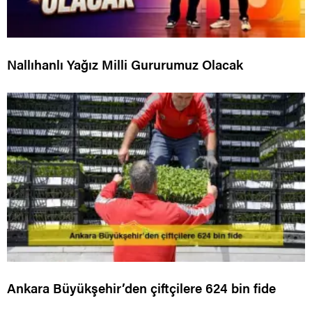
Nallıhanlı Yağız Milli Gururumuz Olacak
Ankara Büyükşehir’den çiftçilere 624 bin fide