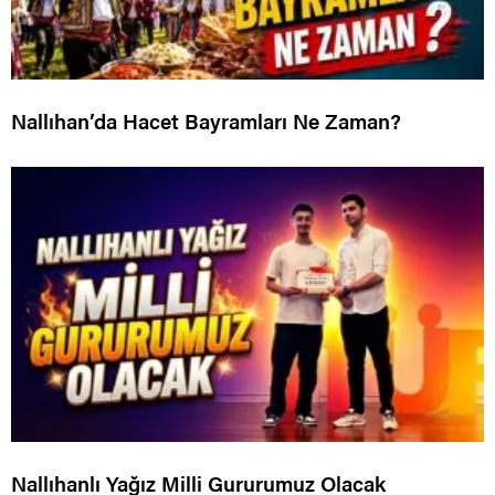
Nallıhan’da Hacet Bayramları Ne Zaman?
Nallıhanlı Yağız Milli Gururumuz Olacak