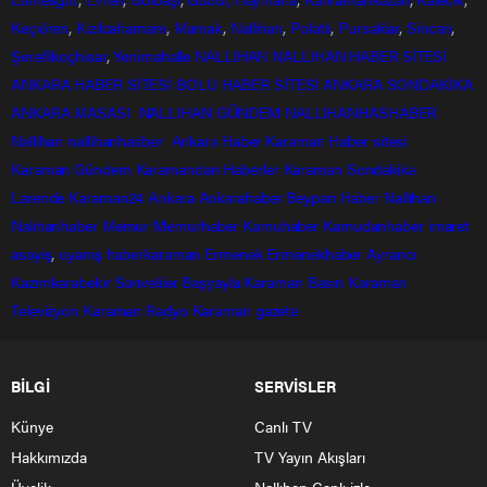
Keçiören
,
Kızılcahamam
,
Mamak
,
Nallıhan
,
Polatlı
,
Pursaklar
,
Sincan
,
Şereflikoçhisar
,
Yenimahalle
NALLIHAN
NALLIHAN HABER SİTESİ
ANKARA HABER SİTESİ
BOLU HABER SİTESİ
ANKARA SONDAKİKA
ANKARA MASASI
NALLIHAN GÜNDEM
NALLIHANHASHABER
Nallihan
nallihanhasber
Ankara Haber
Karaman Haber sitesi
Karaman Gündem
Karamandan
Haberler
Karaman Sondakika
Larende
Karaman24
Ankara
Ankarahaber
Beyparı Haber
Nallıhan
Nalıhanhaber
Memur
Memurhaber
Kamuhaber
Kamudanhaber
imaret
asayiş
,
uyanış
haberkaraman
Ermenek
Ermenekhaber
Ayrancı
Kazımkarabekir
Sarıveliler
Başyayla
Karaman Basın
Karaman
Televizyon
Karaman Radyo
Karaman gazete
BİLGİ
SERVİSLER
Künye
Canlı TV
Hakkımızda
TV Yayın Akışları