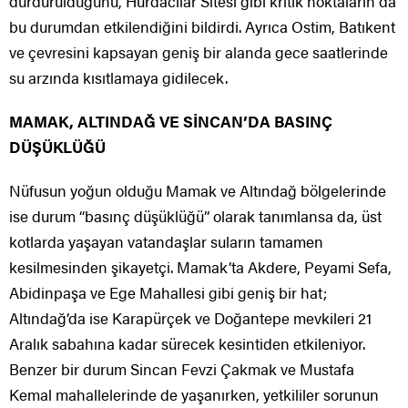
durdurulduğunu, Hurdacılar Sitesi gibi kritik noktaların da
bu durumdan etkilendiğini bildirdi. Ayrıca Ostim, Batıkent
ve çevresini kapsayan geniş bir alanda gece saatlerinde
su arzında kısıtlamaya gidilecek.
MAMAK, ALTINDAĞ VE SİNCAN’DA BASINÇ
DÜŞÜKLÜĞÜ
Nüfusun yoğun olduğu Mamak ve Altındağ bölgelerinde
ise durum “basınç düşüklüğü” olarak tanımlansa da, üst
kotlarda yaşayan vatandaşlar suların tamamen
kesilmesinden şikayetçi. Mamak’ta Akdere, Peyami Sefa,
Abidinpaşa ve Ege Mahallesi gibi geniş bir hat;
Altındağ’da ise Karapürçek ve Doğantepe mevkileri 21
Aralık sabahına kadar sürecek kesintiden etkileniyor.
Benzer bir durum Sincan Fevzi Çakmak ve Mustafa
Kemal mahallelerinde de yaşanırken, yetkililer sorunun