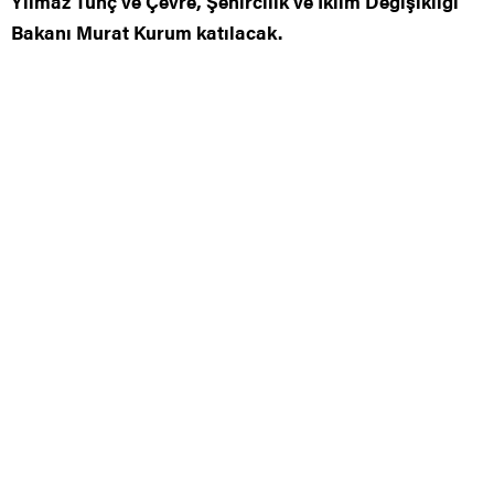
Yılmaz Tunç ve Çevre, Şehircilik ve İklim Değişikliği
Bakanı Murat Kurum katılacak.