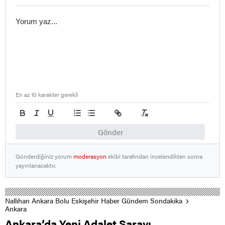
En az 10 karakter gerekli
Gönder
Gönderdiğiniz yorum
moderasyon
ekibi tarafından incelendikten sonra
yayınlanacaktır.
Nallıhan Ankara Bolu Eskişehir Haber Gündem Sondakika
Ankara
Ankara’da Yeni Adalet Sarayı