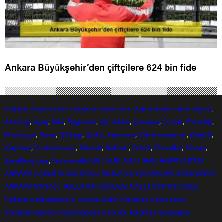
Ankara Büyükşehir’den çiftçilere 624 bin fide
Nallıhan
Ankara
Bolu
Eskişehir
haber sitesi
Ankarahaber
sitesi
Akyurt
,
Altındağ
,
Ayaş
,
Balâ
,
Beypazarı
,
Çamlıdere
,
Çankaya
,
Çubuk
,
Elmadağ
,
Etimesgut
,
Evren
,
Gölbaşı
,
Güdül,
Haymana
,
Kahramankazan
,
Kalecik
,
Keçiören
,
Kızılcahamam
,
Mamak
,
Nallıhan
,
Polatlı
,
Pursaklar
,
Sincan
,
Şereflikoçhisar
,
Yenimahalle
NALLIHAN
NALLIHAN HABER SİTESİ
ANKARA HABER SİTESİ
BOLU HABER SİTESİ
ANKARA SONDAKİKA
ANKARA MASASI
NALLIHAN GÜNDEM
NALLIHANHASHABER
Nallihan
nallihanhasber
Ankara Haber
Karaman Haber sitesi
Karaman Gündem
Karamandan
Haberler
Karaman Sondakika