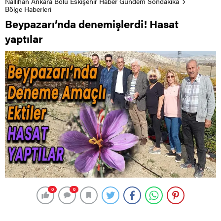
Nallıhan Ankara Bolu Eskişehir Haber Gündem Sondakika
Bölge Haberleri
Beypazarı’nda denemişlerdi! Hasat
yaptılar
0
0