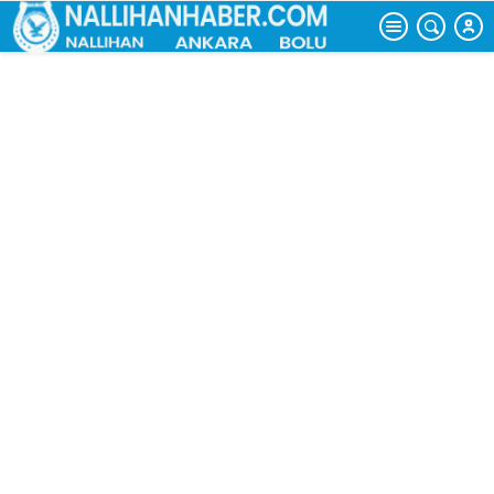
uçurtma şenliği