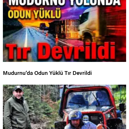
Mudurnu’da Odun Yüklü Tır Devrildi