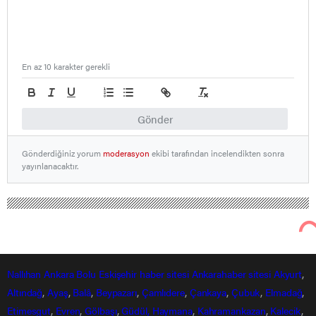
En az 10 karakter gerekli
Gönder
Gönderdiğiniz yorum
moderasyon
ekibi tarafından incelendikten sonra
yayınlanacaktır.
Nallıhan Ankara Bolu Eskişehir Haber Gündem Sondakika
Bölge Haberleri
Mamak Belediyesinden uçurtma şenliği