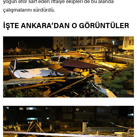
yoğun efor sarf eden İtfaiye ekipleri de bu alanda
çalışmalarını sürdürdü.
İŞTE ANKARA’DAN O GÖRÜNTÜLER