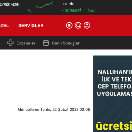
BİTCOİN
EYREK ALTIN
฿
3075524
%
%0.4
12:00
ÖZEL
SERVİSLER
Eczaneler
Canlı Sonuçlar
Güncelleme Tarihi: 22 Şubat 2022 02:05