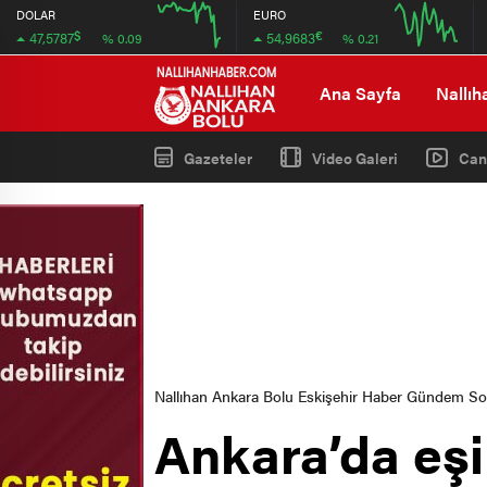
DOLAR
EURO
$
€
47,5787
54,9683
% 0.09
% 0.21
12:00
16:00
12:00
16:00
Ana Sayfa
Nallıh
Gazeteler
Video Galeri
Can
Nallıhan Ankara Bolu Eskişehir Haber Gündem S
Ankara’da eşi