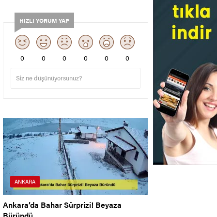
HIZLI YORUM YAP
0
0
0
0
0
0
ANKARA
Ankara’da Bahar Sürprizi! Beyaza
Büründü