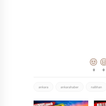
0
0
ankara
ankarahaber
nallıhan