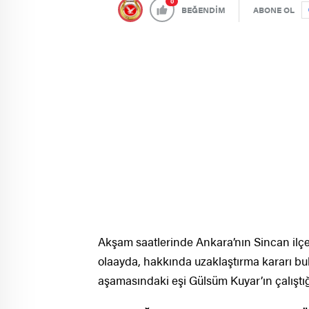
0
BEĞENDİM
ABONE OL
Akşam saatlerinde Ankara’nın Sincan il
olaayda, hakkında uzaklaştırma kararı b
aşamasındaki eşi Gülsüm Kuyar’ın çalıştığı