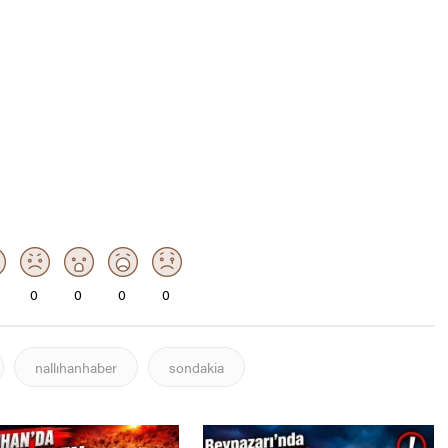
0
0
0
0
nallıhanhaber
sondakia