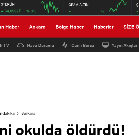
STERLİN
GRAM ALTIN
Ç
£
64,0992
%
% 0.16
12:00
16:00
12:00
16:00
an Haber
Ankara
Bölge Haber
Haberler
SİZE 
lı TV
Hava Durumu
Canlı Borsa
Yayın Akışları
ondakika
Ankara
ni okulda öldürdü!