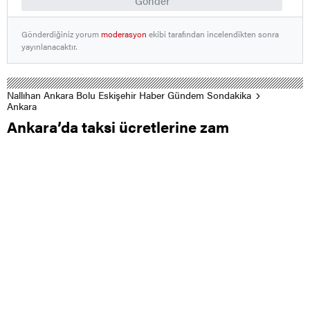
Gönder
Gönderdiğiniz yorum
moderasyon
ekibi tarafından incelendikten sonra
yayınlanacaktır.
Nallıhan Ankara Bolu Eskişehir Haber Gündem Sondakika
Ankara
Ankara’da taksi ücretlerine zam