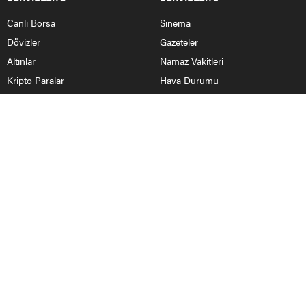
Canlı Borsa
Sinema
Dövizler
Gazeteler
Altınlar
Namaz Vakitleri
Kripto Paralar
Hava Durumu
Pariteler
Köylerimiz
HABERLER
Nallıhan Haberleri
Ankara Haberleri
Bolu
Eskişehir
Yurttan Haberler
BİZİ TAKİP ET