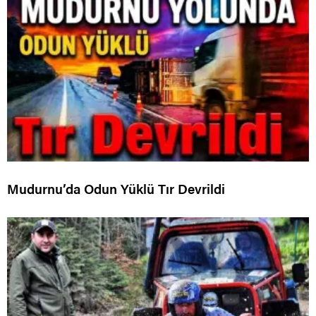
Mudurnu’da Odun Yüklü Tır Devrildi