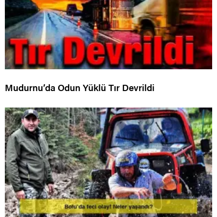
Mudurnu’da Odun Yüklü Tır Devrildi