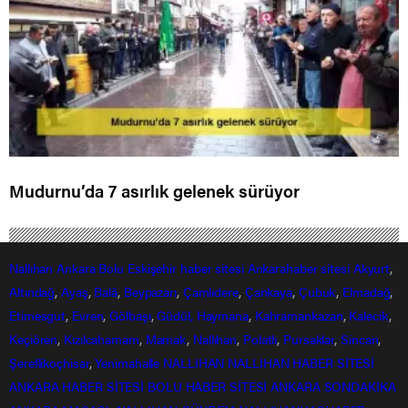
Mudurnu’da 7 asırlık gelenek sürüyor
Nallıhan
Ankara
Bolu
Eskişehir
haber sitesi
Ankarahaber
sitesi
Akyurt
,
Altındağ
,
Ayaş
,
Balâ
,
Beypazarı
,
Çamlıdere
,
Çankaya
,
Çubuk
,
Elmadağ
,
Etimesgut
,
Evren
,
Gölbaşı
,
Güdül,
Haymana
,
Kahramankazan
,
Kalecik
,
Keçiören
,
Kızılcahamam
,
Mamak
,
Nallıhan
,
Polatlı
,
Pursaklar
,
Sincan
,
Şereflikoçhisar
,
Yenimahalle
NALLIHAN
NALLIHAN HABER SİTESİ
ANKARA HABER SİTESİ
BOLU HABER SİTESİ
ANKARA SONDAKİKA