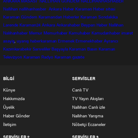
ANKARA MASASI
NALLIHAN GÜNDEM
NALLIHANHASHABER
Nallihan
nallihanhasber
Ankara Haber
Karaman Haber sitesi
Karaman Gündem
Karamandan
Haberler
Karaman Sondakika
Larende
Karaman24
Ankara
Ankarahaber
Beyparı Haber
Nallıhan
Nalıhanhaber
Memur
Memurhaber
Kamuhaber
Kamudanhaber
imaret
asayiş
,
uyanış
haberkaraman
Ermenek
Ermenekhaber
Ayrancı
Kazımkarabekir
Sarıveliler
Başyayla
Karaman Basın
Karaman
Televizyon
Karaman Radyo
Karaman gazete
BİLGİ
SERVİSLER
Künye
Canlı TV
Hakkımızda
TV Yayın Akışları
Üyelik
Nallıhan Canlı izle
Haber Gönder
Nallıhan Yarışma
İletişim
Nöbetçi Eczaneler
SERVİSLER 2
SERVİSLER 3