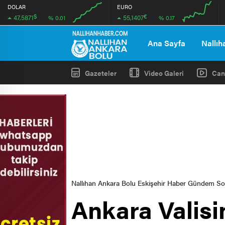
DOLAR
EURO
$
€
47,5871
55,1407
% 0.01
% 0.17
00:00
00:00
00:00
00:00
Ana Sayfa
Nallıh
Gazeteler
Video Galeri
Can
Nallıhan Ankara Bolu Eskişehir Haber Gündem S
Ankara Valis