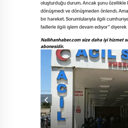
oluşturduğu durum. Ancak şunu özellikle be
dönüşmedi ve dönüşmeden önlendi. Ama 
bir hareket. Sorumlularıyla ilgili cumhuriy
faillerle ilgili işlem devam ediyor” diyere
Nallıhanhaber.com size daha iyi hizmet s
abonesidir.