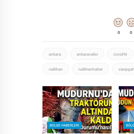
0
0
ankara
ankaravalisi
covid19
nallıhan
nallıhanhaber
vasipşah
BÖLGE HABERLERI
BÖLG