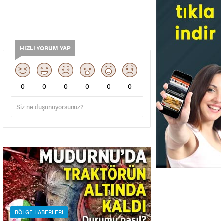
HIZLI YORUM YAP
0
0
0
0
0
0
BÖLGE HABERLERI