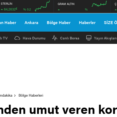
STERLİN
GRAM ALTIN
Ç
£
64,2632
%
% 0.2
00:00
00:00
00:00
00:00
an Haber
Ankara
Bölge Haber
Haberler
SİZE 
lı TV
Hava Durumu
Canlı Borsa
Yayın Akışları
ondakika
Bölge Haberleri
inden umut veren ko