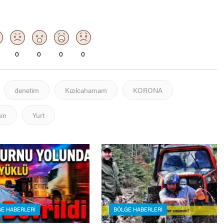
0
0
0
0
denetim
Kızılcahamam
KORONA
in
Yurt
E HABERLERI
BÖLGE HABERLERI