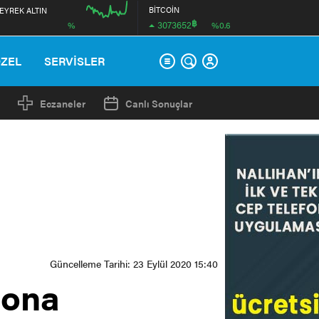
BİTCOİN
EYREK ALTIN
฿
3073652
%
%0.6
00:00
ÖZEL
SERVİSLER
Eczaneler
Canlı Sonuçlar
Güncelleme Tarihi: 23 Eylül 2020 15:40
rona