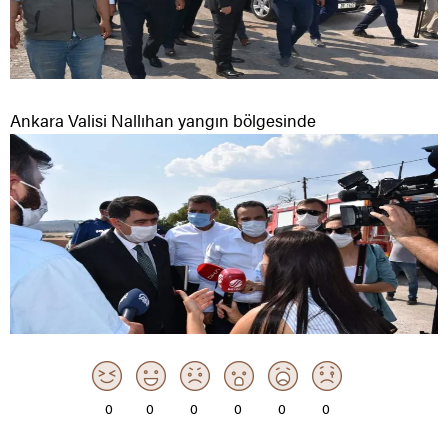
Ankara Valisi Nallıhan yangın bölgesinde
0
0
0
0
0
0