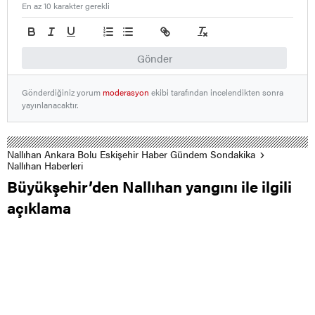
En az 10 karakter gerekli
Gönder
Gönderdiğiniz yorum
moderasyon
ekibi tarafından incelendikten sonra
yayınlanacaktır.
Nallıhan Ankara Bolu Eskişehir Haber Gündem Sondakika
Nallıhan Haberleri
Büyükşehir’den Nallıhan yangını ile ilgili
açıklama