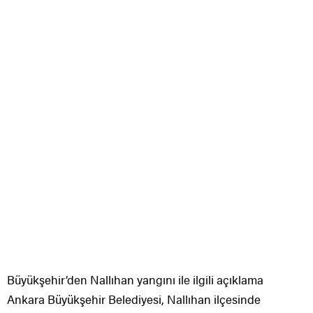
Büyükşehir’den Nallıhan yangını ile ilgili açıklama
Ankara Büyükşehir Belediyesi, Nallıhan ilçesinde
ormanlık alanda çıkan yangına 18 tanker, arazöz, kube
yüklü destek aracı, paletli iş makinesi, 2 dozer, 2 greyder,
2 ekskavatör, loder ve 2 hidromek JCB araçlarıyla
müdahale ettiklerini bildirdi.