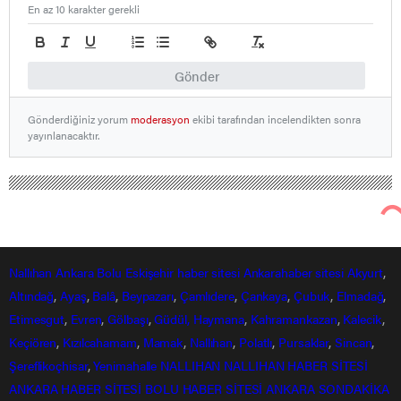
En az 10 karakter gerekli
Gönder
Gönderdiğiniz yorum
moderasyon
ekibi tarafından incelendikten sonra
yayınlanacaktır.
Nallıhan Ankara Bolu Eskişehir Haber Gündem Sondakika
Bölge Haberleri
Ankara’da babasıyla tartıştı, evi yaktı