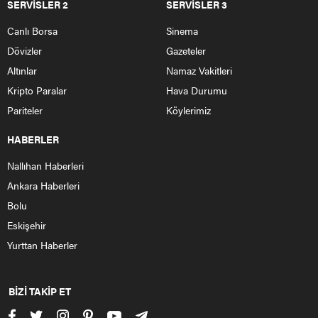
Ankara’da babasıyla tartıştı, evi yaktı. 20 yaşındaki Rüzgar
D., iddiaya göre psikolojik rahatsızlıkları nedeniyle akşam