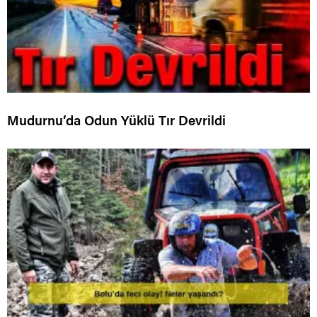
Mudurnu’da Odun Yüklü Tır Devrildi