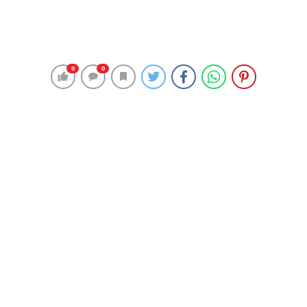
Ankara Büyükşehir Belediyesi, “Yeşilin Başkenti” projesini