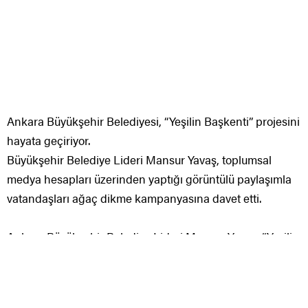
hayata geçiriyor.
Büyükşehir Belediye Lideri Mansur Yavaş, toplumsal
medya hesapları üzerinden yaptığı görüntülü paylaşımla
vatandaşları ağaç dikme kampanyasına davet etti.
Ankara Büyükşehir Belediye Lideri Mansur Yavaş, “Yeşilin
Başkenti” projesini hayata geçirmek için başlattıkları
kampanyayı “Bazı projeler ömürlüktür.
Yerli üreticilerimizin fidanları Atatürk’ün Başkent’inde
anısına nefes, evlatlarımıza ve torunlarımıza miras olacak.