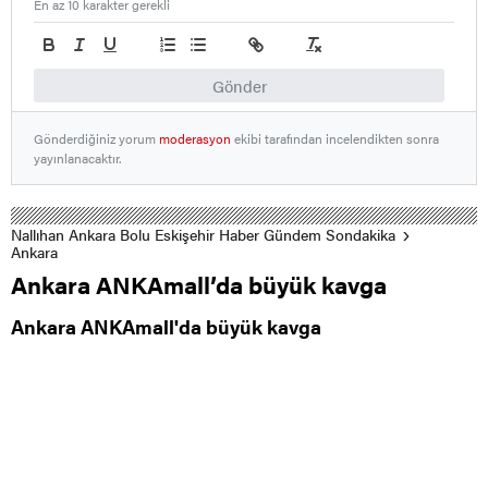
En az 10 karakter gerekli
Gönder
Gönderdiğiniz yorum
moderasyon
ekibi tarafından incelendikten sonra
yayınlanacaktır.
Nallıhan Ankara Bolu Eskişehir Haber Gündem Sondakika
Ankara
Ankara ANKAmall’da büyük kavga
Ankara ANKAmall'da büyük kavga