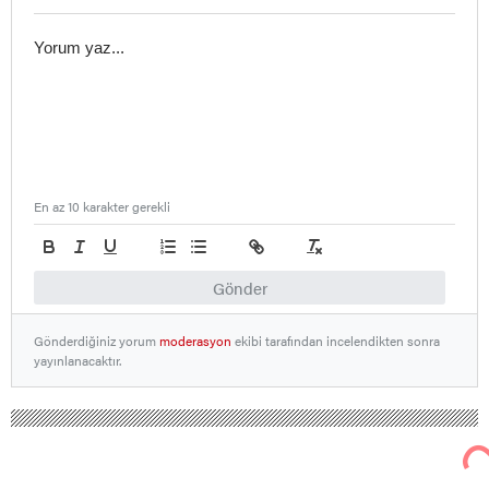
En az 10 karakter gerekli
Gönder
Gönderdiğiniz yorum
moderasyon
ekibi tarafından incelendikten sonra
yayınlanacaktır.
Nallıhan Ankara Bolu Eskişehir Haber Gündem Sondakika
Yurttan Haberler
Hastanede Satırlı Dehşet