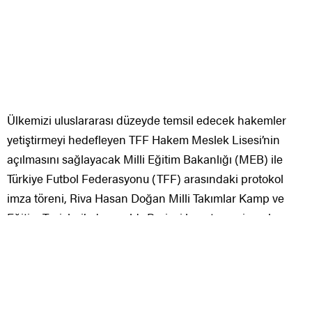
Ülkemizi uluslararası düzeyde temsil edecek hakemler
yetiştirmeyi hedefleyen TFF Hakem Meslek Lisesi’nin
açılmasını sağlayacak Milli Eğitim Bakanlığı (MEB) ile
Türkiye Futbol Federasyonu (TFF) arasındaki protokol
imza töreni, Riva Hasan Doğan Milli Takımlar Kamp ve
Eğitim Tesisleri’nde yapıldı. Projeyi hayata geçirecek
imzalar, Milli Eğitim Bakanı Ziya Selçuk ve TFF Başkanı
Nihat Özdemir’in tarafından atıldı. Gençlere lise
öğrenimiyle birlikte hakem olma imkânı sunacak
protokolle Riva’daki Meral-Celal Aras Spor Lisesi