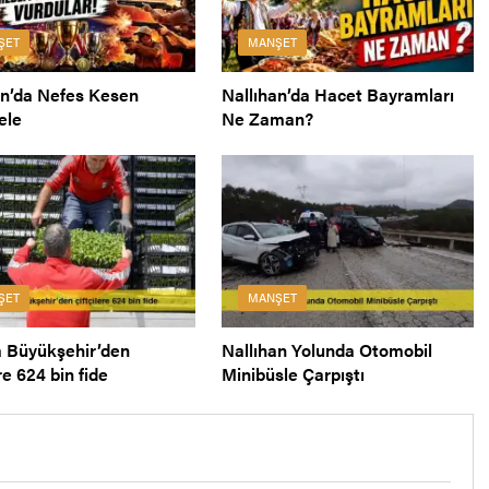
ŞET
MANŞET
an’da Nefes Kesen
Nallıhan’da Hacet Bayramları
ele
Ne Zaman?
ŞET
MANŞET
 Büyükşehir’den
Nallıhan Yolunda Otomobil
ere 624 bin fide
Minibüsle Çarpıştı