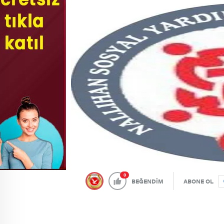
0
BEĞENDİM
ABONE OL