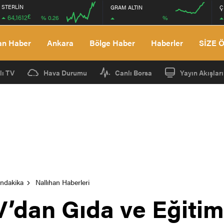
STERLİN
GRAM ALTIN
Ç
£
64,1612
%
% 0.26
08:00
12:00
08:00
12:00
an Haber
Ankara
Bölge Haber
Haberler
SİZE 
lı TV
Hava Durumu
Canlı Borsa
Yayın Akışları
ondakika
Nallıhan Haberleri
’dan Gıda ve Eğitim