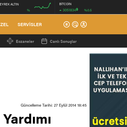
BİTCOİN
EYREK ALTIN
฿
3051834
%
%0.5
00:00
ÖZEL
SERVİSLER
Eczaneler
Canlı Sonuçlar
Güncelleme Tarihi: 27 Eylül 2014 18:45
 Yardımı