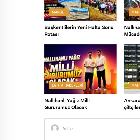
MANŞET
MAN
Başkentlilerin Yeni Hafta Sonu
Nallıh
Rotası
Mücad
EĞITIM HABERLERI
MAN
Nallıhanlı Yağız Milli
Ankara
Gururumuz Olacak
çiftçil