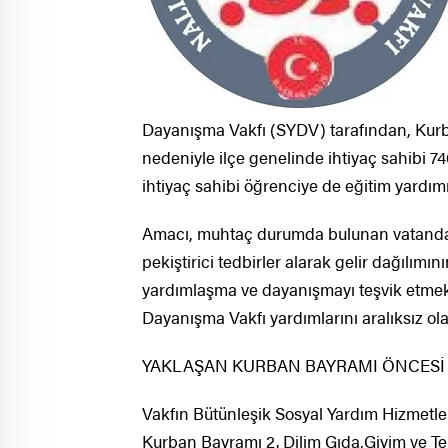
Dayanışma Vakfı (SYDV) tarafından, Kurb
nedeniyle ilçe genelinde ihtiyaç sahibi 7
ihtiyaç sahibi öğrenciye de eğitim yardımı 
Amacı, muhtaç durumda bulunan vatandaşl
pekiştirici tedbirler alarak gelir dağılımı
yardımlaşma ve dayanışmayı teşvik etme
Dayanışma Vakfı yardımlarını aralıksız ol
YAKLAŞAN KURBAN BAYRAMI ÖNCESİ 7
Vakfın Bütünleşik Sosyal Yardım Hizmetleri
Kurban Bayramı 2. Dilim Gıda,Giyim ve Teme