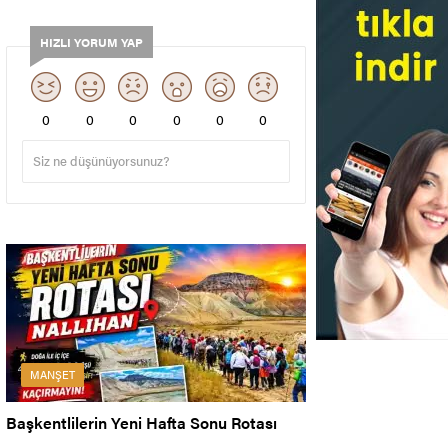
HIZLI YORUM YAP
0
0
0
0
0
0
MANŞET
Başkentlilerin Yeni Hafta Sonu Rotası