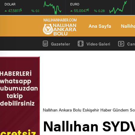
DOLAR
EURO
$
€
47,5811
55,0047
% 0.1
% 0.28
08:00
12:00
08:00
12:00
Ana Sayfa
Nallıh
Gazeteler
Video Galeri
Can
Nallıhan Ankara Bolu Eskişehir Haber Gündem S
Nallıhan SYDV