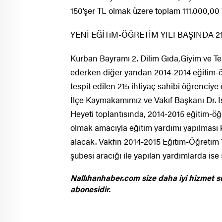
150’şer TL olmak üzere toplam 111.000,00 
YENİ EĞİTiM-ÖĞRETİM YILI BAŞINDA 2
Kurban Bayramı 2. Dilim Gıda,Giyim ve Tem
ederken diğer yandan 2014-2014 eğitim-öğ
tespit edilen 215 ihtiyaç sahibi öğrenciye
İlçe Kaymakamımız ve Vakıf Başkanı Dr. İ
Heyeti toplantısında, 2014-2015 eğitim-öğr
olmak amacıyla eğitim yardımı yapılması k
alacak. Vakfın 2014-2015 Eğitim-Öğretim Y
şubesi aracığı ile yapılan yardımlarda ise
Nallıhanhaber.com size daha iyi hizmet s
abonesidir.