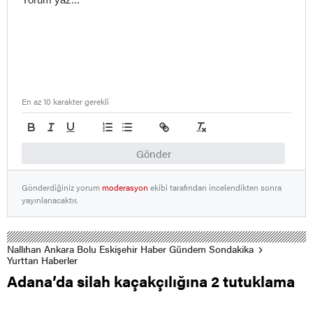
En az 10 karakter gerekli
Gönder
Gönderdiğiniz yorum
moderasyon
ekibi tarafından incelendikten sonra
yayınlanacaktır.
Nallıhan Ankara Bolu Eskişehir Haber Gündem Sondakika
Yurttan Haberler
Adana’da silah kaçakçılığına 2 tutuklama