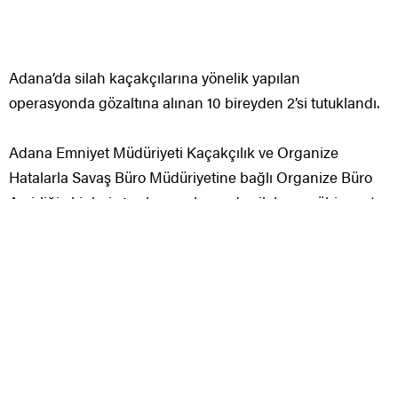
Hatalarla Savaş Büro Müdüriyetine bağlı Organize Büro
Amirliği ekipleri, 4 şahsın çok sayıda silah ve mühimmat
edindiği haberine ulaştı. Polis, bu malumat üzerine 11
münferit adrese eş vakitli baskın yaptı. Adreslerde yapılan
aramalarda 4 ruhsatsız tabanca, 8 pompalı av tüfeği, 3
balistik yelek, 143 kartuş, 88 tabanca fişeği, 1 silah dürbün
aparatı, 42 kök Hint keneviri, 8 uyuşturucu hap, 20 gram
esrar, 2 kapsam dışı bıçak ele geçirildi.
Operasyonda yekun 10 kişi gözaltına alındı. Zanlılar
sorgularının akabinde adliyeye sevk edildi. Nöbetçi sulh
ceza hakimliği önüne çıkan zanlılardan B.Z. ve D.Y.
tutuklanırken, vesair zanlılar tutuksuz yargılanmak üzere
hür bırakıldı.