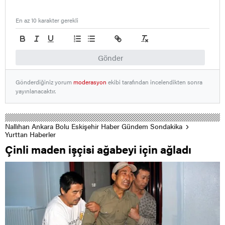
En az 10 karakter gerekli
Gönder
Gönderdiğiniz yorum
moderasyon
ekibi tarafından incelendikten sonra
yayınlanacaktır.
Nallıhan Ankara Bolu Eskişehir Haber Gündem Sondakika
Yurttan Haberler
Çinli maden işçisi ağabeyi için ağladı