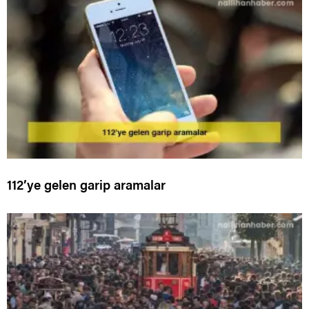
112’ye gelen garip aramalar