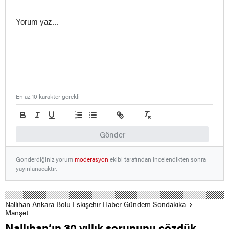
En az 10 karakter gerekli
Gönder
Gönderdiğiniz yorum
moderasyon
ekibi tarafından incelendikten sonra
yayınlanacaktır.
Nallıhan Ankara Bolu Eskişehir Haber Gündem Sondakika
Manşet
Nallıhan’ın 30 yıllık sorununu çözdük