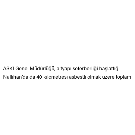
ASKİ Genel Müdürlüğü, altyapı seferberliği başlattığı
Nallıhan’da da 40 kilometresi asbestli olmak üzere toplam
76 kilometre içme suyu altyapısını yeniledi.
Ankara’nın Nallıhan ilçesinde altyapı seferberliği başlatan
ASKİ Genel Müdürlüğü ilçenin altyapısını neredeyse
baştan sona yeniledi. Yaklaşık 30 yıldır asbest, PVC ile pik
borulardan içme suyu kullanan ilçede, 76 kilometrelik yeni
içme suyu hattı imalatı yapılarak 40 kilometre
uzunluğundaki asbestli borular iptal edildi. Yeni boruların
döşenmesiyle temiz ve sağlıklı içme suyuna kavuşan
ilçede ayrıca 3 yeni su deposu da inşa edildi.