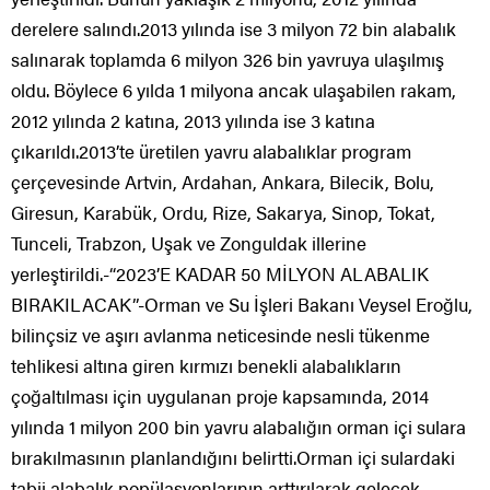
derelere salındı.2013 yılında ise 3 milyon 72 bin alabalık
salınarak toplamda 6 milyon 326 bin yavruya ulaşılmış
oldu. Böylece 6 yılda 1 milyona ancak ulaşabilen rakam,
2012 yılında 2 katına, 2013 yılında ise 3 katına
çıkarıldı.2013’te üretilen yavru alabalıklar program
çerçevesinde Artvin, Ardahan, Ankara, Bilecik, Bolu,
Giresun, Karabük, Ordu, Rize, Sakarya, Sinop, Tokat,
Tunceli, Trabzon, Uşak ve Zonguldak illerine
yerleştirildi.-“2023’E KADAR 50 MİLYON ALABALIK
BIRAKILACAK”-Orman ve Su İşleri Bakanı Veysel Eroğlu,
bilinçsiz ve aşırı avlanma neticesinde nesli tükenme
tehlikesi altına giren kırmızı benekli alabalıkların
çoğaltılması için uygulanan proje kapsamında, 2014
yılında 1 milyon 200 bin yavru alabalığın orman içi sulara
bırakılmasının planlandığını belirtti.Orman içi sulardaki
tabii alabalık popülasyonlarının arttırılarak gelecek