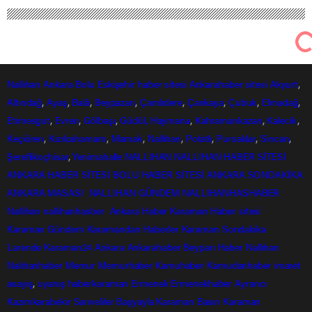
Nallıhan
Ankara
Bolu
Eskişehir
haber sitesi
Ankarahaber
sitesi
Akyurt
,
Altındağ
,
Ayaş
,
Balâ
,
Beypazarı
,
Çamlıdere
,
Çankaya
,
Çubuk
,
Elmadağ
,
Etimesgut
,
Evren
,
Gölbaşı
,
Güdül,
Haymana
,
Kahramankazan
,
Kalecik
,
Keçiören
,
Kızılcahamam
,
Mamak
,
Nallıhan
,
Polatlı
,
Pursaklar
,
Sincan
,
Şereflikoçhisar
,
Yenimahalle
NALLIHAN
NALLIHAN HABER SİTESİ
ANKARA HABER SİTESİ
BOLU HABER SİTESİ
ANKARA SONDAKİKA
ANKARA MASASI
NALLIHAN GÜNDEM
NALLIHANHASHABER
Nallihan
nallihanhasber
Ankara Haber
Karaman Haber sitesi
Karaman Gündem
Karamandan
Haberler
Karaman Sondakika
Larende
Karaman24
Ankara
Ankarahaber
Beyparı Haber
Nallıhan
Nalıhanhaber
Memur
Memurhaber
Kamuhaber
Kamudanhaber
imaret
asayiş
,
uyanış
haberkaraman
Ermenek
Ermenekhaber
Ayrancı
Kazımkarabekir
Sarıveliler
Başyayla
Karaman Basın
Karaman