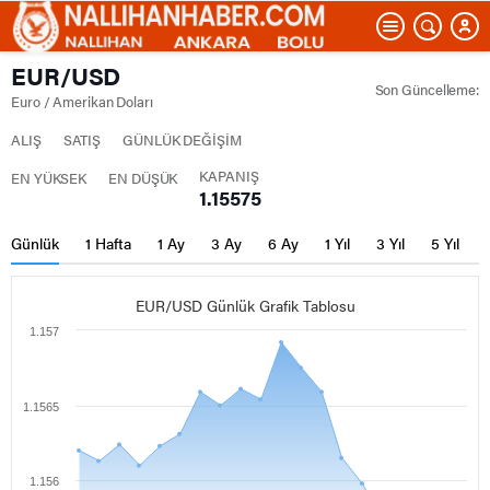
EUR/USD
Son Güncelleme:
Euro / Amerikan Doları
ALIŞ
SATIŞ
GÜNLÜK DEĞİŞİM
KAPANIŞ
EN YÜKSEK
EN DÜŞÜK
1.15575
Günlük
1 Hafta
1 Ay
3 Ay
6 Ay
1 Yıl
3 Yıl
5 Yıl
EUR/USD Günlük Grafik Tablosu
1.157
1.1565
1.156