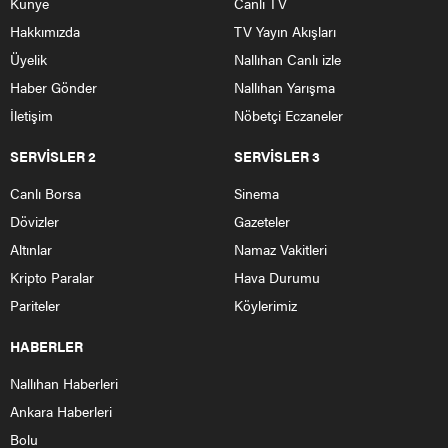
Künye
Canlı TV
Hakkımızda
TV Yayın Akışları
Üyelik
Nallıhan Canlı izle
Haber Gönder
Nallıhan Yarışma
İletişim
Nöbetçi Eczaneler
SERVİSLER 2
SERVİSLER 3
Canlı Borsa
Sinema
Dövizler
Gazeteler
Altınlar
Namaz Vakitleri
Kripto Paralar
Hava Durumu
Pariteler
Köylerimiz
HABERLER
Nallıhan Haberleri
Ankara Haberleri
Bolu