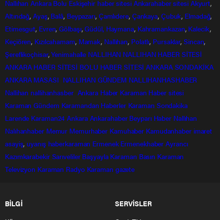
Nallıhan
Ankara
Bolu
Eskişehir
haber sitesi
Ankarahaber
sitesi
Akyurt
,
Altındağ
,
Ayaş
,
Balâ
,
Beypazarı
,
Çamlıdere
,
Çankaya
,
Çubuk
,
Elmadağ
,
Etimesgut
,
Evren
,
Gölbaşı
,
Güdül,
Haymana
,
Kahramankazan
,
Kalecik
,
Keçiören
,
Kızılcahamam
,
Mamak
,
Nallıhan
,
Polatlı
,
Pursaklar
,
Sincan
,
Şereflikoçhisar
,
Yenimahalle
NALLIHAN
NALLIHAN HABER SİTESİ
ANKARA HABER SİTESİ
BOLU HABER SİTESİ
ANKARA SONDAKİKA
ANKARA MASASI
NALLIHAN GÜNDEM
NALLIHANHASHABER
Nallihan
nallihanhasber
Ankara Haber
Karaman Haber sitesi
Karaman Gündem
Karamandan
Haberler
Karaman Sondakika
Larende
Karaman24
Ankara
Ankarahaber
Beyparı Haber
Nallıhan
Nalıhanhaber
Memur
Memurhaber
Kamuhaber
Kamudanhaber
imaret
asayiş
,
uyanış
haberkaraman
Ermenek
Ermenekhaber
Ayrancı
Kazımkarabekir
Sarıveliler
Başyayla
Karaman Basın
Karaman
Televizyon
Karaman Radyo
Karaman gazete
BİLGİ
SERVİSLER