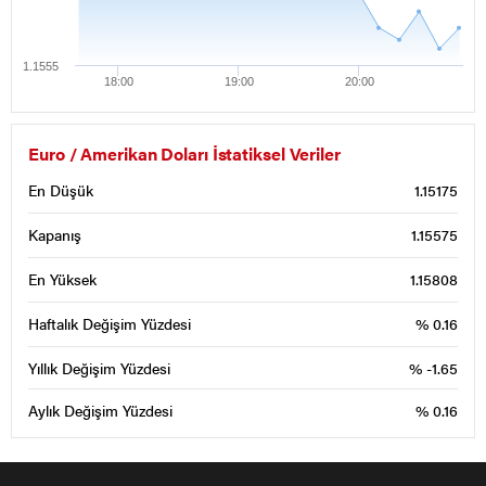
1.1555
18:00
19:00
20:00
Euro / Amerikan Doları İstatiksel Veriler
En Düşük
1.15175
Kapanış
1.15575
En Yüksek
1.15808
Haftalık Değişim Yüzdesi
% 0.16
Yıllık Değişim Yüzdesi
% -1.65
Aylık Değişim Yüzdesi
% 0.16