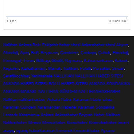
1. Oca
00:00:00.001
Nallıhan
Ankara
Bolu
Eskişehir
haber sitesi
Ankarahaber
sitesi
Akyurt
,
Altındağ
,
Ayaş
,
Balâ
,
Beypazarı
,
Çamlıdere
,
Çankaya
,
Çubuk
,
Elmadağ
,
Etimesgut
,
Evren
,
Gölbaşı
,
Güdül,
Haymana
,
Kahramankazan
,
Kalecik
,
Keçiören
,
Kızılcahamam
,
Mamak
,
Nallıhan
,
Polatlı
,
Pursaklar
,
Sincan
,
Şereflikoçhisar
,
Yenimahalle
NALLIHAN
NALLIHAN HABER SİTESİ
ANKARA HABER SİTESİ
BOLU HABER SİTESİ
ANKARA SONDAKİKA
ANKARA MASASI
NALLIHAN GÜNDEM
NALLIHANHASHABER
Nallihan
nallihanhasber
Ankara Haber
Karaman Haber sitesi
Karaman Gündem
Karamandan
Haberler
Karaman Sondakika
Larende
Karaman24
Ankara
Ankarahaber
Beyparı Haber
Nallıhan
Nalıhanhaber
Memur
Memurhaber
Kamuhaber
Kamudanhaber
imaret
asayiş
,
uyanış
haberkaraman
Ermenek
Ermenekhaber
Ayrancı