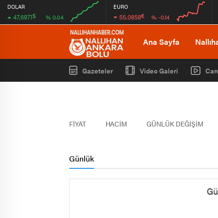
DOLAR
EURO
$
€
47,6971
55,0858
% 0.04
% -0.14
00:00
00:00
00:00
00:00
Ana Sayfa
Nallıh
Gazeteler
Video Galeri
Can
FİYAT
HACİM
GÜNLÜK DEĞİŞİM
Günlük
Gü