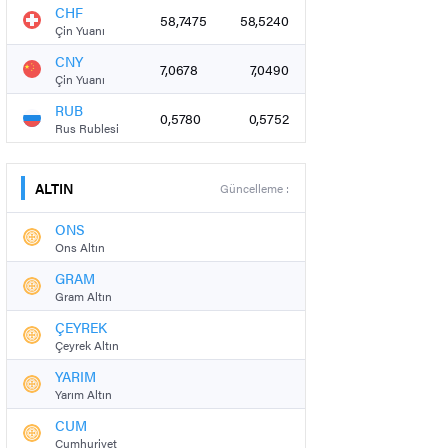
CHF
58,7475
58,5240
Çin Yuanı
CNY
7,0678
7,0490
Çin Yuanı
RUB
0,5780
0,5752
Rus Rublesi
ALTIN
Güncelleme :
ONS
Ons Altın
GRAM
Gram Altın
ÇEYREK
Çeyrek Altın
YARIM
Yarım Altın
CUM
Cumhuriyet