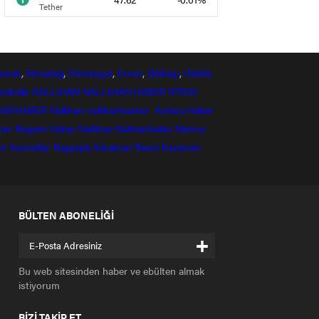
Tether
ubuk
,
Elmadağ
,
Etimesgut
,
Evren
,
Gölbaşı
,
Güdül,
mahalle
NALLIHAN
NALLIHAN HABER SİTESİ
HASHABER
Nallihan
nallihanhasber
Ankara Haber
ber
Beyparı Haber
Nallıhan
Nalıhanhaber
Memur
ir
Sarıveliler
Başyayla
Karaman Basın
Karaman
BÜLTEN ABONELİĞİ
+
Bu web sitesinden haber ve ebülten almak
istiyorum
BİZİ TAKİP ET