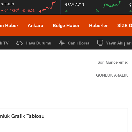
STERLİN
GRAM ALTIN
Ç
£
64,4720
%
% -0.03
00:00
00:00
00:00
00:00
an Haber
Ankara
Bölge Haber
Haberler
SİZE 
lı TV
Hava Durumu
Canlı Borsa
Yayın Akışları
Son Güncelleme:
GÜNLÜK ARALIK
nlük Grafik Tablosu