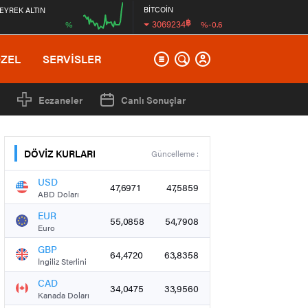
BİTCOİN
EYREK ALTIN
฿
3069234
%
%-0.6
00:00
ÖZEL
SERVİSLER
Eczaneler
Canlı Sonuçlar
DÖVİZ KURLARI
Güncelleme :
USD
47,6971
47,5859
ABD Doları
EUR
55,0858
54,7908
Euro
GBP
64,4720
63,8358
İngiliz Sterlini
CAD
34,0475
33,9560
Kanada Doları