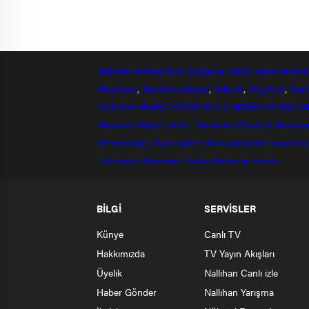
Nallıhan
Ankara
Bolu
Eskişehir
haber sitesi
Ankara
Haymana
,
Kahramankazan
,
Kalecik
,
Keçiören
,
Kızı
ANKARA HABER SİTESİ
BOLU HABER SİTESİ
AN
Karaman Haber sitesi
Karaman Gündem
Karama
Memurhaber
Kamuhaber
Kamudanhaber
imaret
a
Televizyon
Karaman Radyo
Karaman gazete
BİLGİ
SERVİSLER
Künye
Canlı TV
Hakkımızda
TV Yayın Akışları
Üyelik
Nallıhan Canlı izle
Haber Gönder
Nallıhan Yarışma