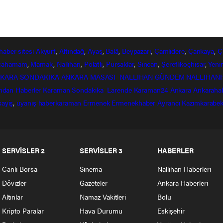
haber
sitesi
Akyurt
,
Altındağ
,
Ayaş
,
Balâ
,
Beypazarı
,
Çamlıdere
,
Çankaya
,
Ç
lcahamam
,
Mamak
,
Nallıhan
,
Polatlı
,
Pursaklar
,
Sincan
,
Şereflikoçhisar
,
Yeni
KARA SONDAKİKA
ANKARA MASASI
NALLIHAN GÜNDEM
NALLIHAN
ndan
Haberler
Karaman Sondakika
Larende
Karaman24
Ankara
Ankaraha
sayiş
,
uyanış
haberkaraman
Ermenek
Ermenekhaber
Ayrancı
Kazımkarabek
SERVİSLER 2
SERVİSLER 3
HABERLER
Canlı Borsa
Sinema
Nallıhan Haberleri
Dövizler
Gazeteler
Ankara Haberleri
Altınlar
Namaz Vakitleri
Bolu
Kripto Paralar
Hava Durumu
Eskişehir