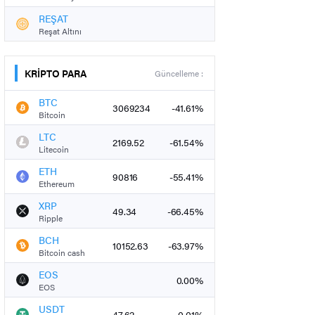
REŞAT
Reşat Altını
KRİPTO PARA
Güncelleme :
BTC
3069234
-41.61%
Bitcoin
LTC
2169.52
-61.54%
Litecoin
ETH
90816
-55.41%
Ethereum
XRP
49.34
-66.45%
Ripple
BCH
10152.63
-63.97%
Bitcoin cash
EOS
0.00%
EOS
USDT
47.62
-0.01%