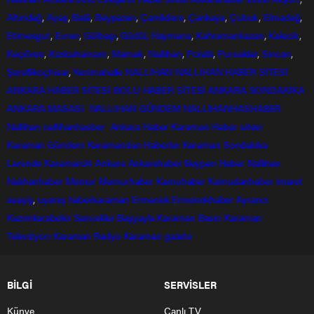
Altındağ
,
Ayaş
,
Balâ
,
Beypazarı
,
Çamlıdere
,
Çankaya
,
Çubuk
,
Elmadağ
,
Etimesgut
,
Evren
,
Gölbaşı
,
Güdül,
Haymana
,
Kahramankazan
,
Kalecik
,
Keçiören
,
Kızılcahamam
,
Mamak
,
Nallıhan
,
Polatlı
,
Pursaklar
,
Sincan
,
Şereflikoçhisar
,
Yenimahalle
NALLIHAN
NALLIHAN HABER SİTESİ
ANKARA HABER SİTESİ
BOLU HABER SİTESİ
ANKARA SONDAKİKA
ANKARA MASASI
NALLIHAN GÜNDEM
NALLIHANHASHABER
Nallihan
nallihanhasber
Ankara Haber
Karaman Haber sitesi
Karaman Gündem
Karamandan
Haberler
Karaman Sondakika
Larende
Karaman24
Ankara
Ankarahaber
Beyparı Haber
Nallıhan
Nalıhanhaber
Memur
Memurhaber
Kamuhaber
Kamudanhaber
imaret
asayiş
,
uyanış
haberkaraman
Ermenek
Ermenekhaber
Ayrancı
Kazımkarabekir
Sarıveliler
Başyayla
Karaman Basın
Karaman
Televizyon
Karaman Radyo
Karaman gazete
BİLGİ
SERVİSLER
Künye
Canlı TV