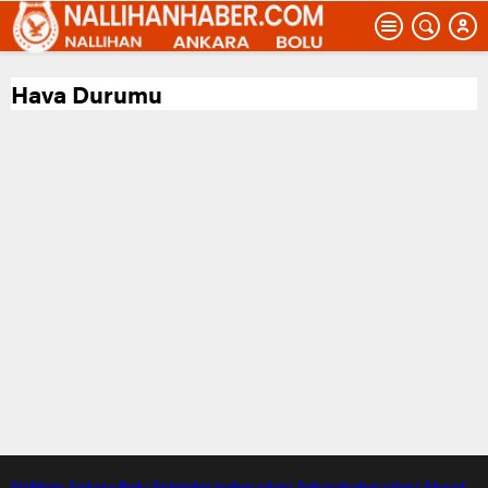
Hava Durumu
Nallıhan
Ankara
Bolu
Eskişehir
haber sitesi
Ankarahaber
sitesi
Akyurt
,