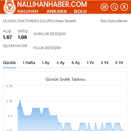
ULUSAL FAKTORING (ULUFA) Hisse Senedi
Son Güncelleme:
ALIŞ
SATIŞ
GÜNLÜK DEĞİŞİM
1.67
1.68
İŞLEM HACMİ
YILLIK DEĞİŞİM
Günlük
1 Hafta
1 Ay
3 Ay
6 Ay
1 Yıl
3 Yıl
5 Yıl
Günlük Grafik Tablosu
1.74
1.72
1.7