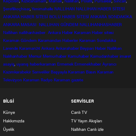
Keçiören
,
Kızılcahamam
,
Mamak
,
Nallıhan
,
Polatlı
,
Pursaklar
,
Sincan
,
Şereflikoçhisar
,
Yenimahalle
NALLIHAN
NALLIHAN HABER SİTESİ
ANKARA HABER SİTESİ
BOLU HABER SİTESİ
ANKARA SONDAKİKA
ANKARA MASASI
NALLIHAN GÜNDEM
NALLIHANHASHABER
Nallihan
nallihanhasber
Ankara Haber
Karaman Haber sitesi
Karaman Gündem
Karamandan
Haberler
Karaman Sondakika
Larende
Karaman24
Ankara
Ankarahaber
Beyparı Haber
Nallıhan
Nalıhanhaber
Memur
Memurhaber
Kamuhaber
Kamudanhaber
imaret
asayiş
,
uyanış
haberkaraman
Ermenek
Ermenekhaber
Ayrancı
Kazımkarabekir
Sarıveliler
Başyayla
Karaman Basın
Karaman
Televizyon
Karaman Radyo
Karaman gazete
BİLGİ
SERVİSLER
Künye
Canlı TV
Hakkımızda
TV Yayın Akışları
Üyelik
Nallıhan Canlı izle