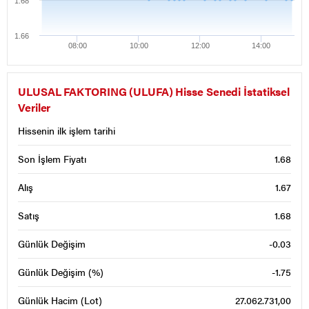
1.68
1.66
08:00
10:00
12:00
14:00
ULUSAL FAKTORING (ULUFA) Hisse Senedi İstatiksel
Veriler
Hissenin ilk işlem tarihi
Son İşlem Fiyatı
1.68
Alış
1.67
Satış
1.68
Günlük Değişim
-0.03
Günlük Değişim (%)
-1.75
Günlük Hacim (Lot)
27.062.731,00