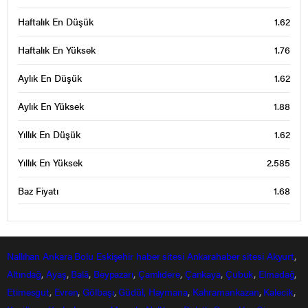
Haftalık En Düşük
1.62
Haftalık En Yüksek
1.76
Aylık En Düşük
1.62
Aylık En Yüksek
1.88
Yıllık En Düşük
1.62
Yıllık En Yüksek
2.585
Baz Fiyatı
1.68
Nallıhan
Ankara
Bolu
Eskişehir
haber sitesi
Ankarahaber
sitesi
Akyurt
,
Altındağ
,
Ayaş
,
Balâ
,
Beypazarı
,
Çamlıdere
,
Çankaya
,
Çubuk
,
Elmadağ
,
Etimesgut
,
Evren
,
Gölbaşı
,
Güdül,
Haymana
,
Kahramankazan
,
Kalecik
,