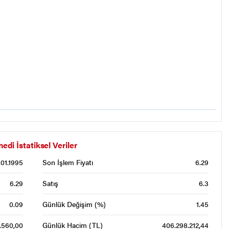
i İstatiksel Veriler
.01.1995
Son İşlem Fiyatı
6.29
6.29
Satış
6.3
0.09
Günlük Değişim (%)
1.45
.560,00
Günlük Hacim (TL)
406.298.212,44