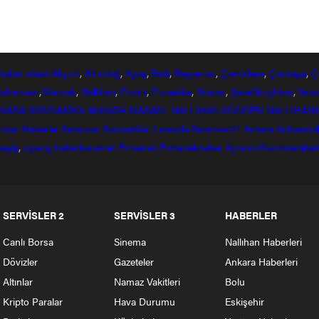
haber
sitesi
Akyurt
,
Altındağ
,
Ayaş
,
Balâ
,
Beypazarı
,
Çamlıdere
,
Çankaya
,
Ç
lcahamam
,
Mamak
,
Nallıhan
,
Polatlı
,
Pursaklar
,
Sincan
,
Şereflikoçhisar
,
Yeni
KARA SONDAKİKA
ANKARA MASASI
NALLIHAN GÜNDEM
NALLIHAN
ndan
Haberler
Karaman Sondakika
Larende
Karaman24
Ankara
Ankaraha
sayiş
,
uyanış
haberkaraman
Ermenek
Ermenekhaber
Ayrancı
Kazımkarabek
SERVİSLER 2
SERVİSLER 3
HABERLER
Canlı Borsa
Sinema
Nallıhan Haberleri
Dövizler
Gazeteler
Ankara Haberleri
Altınlar
Namaz Vakitleri
Bolu
Kripto Paralar
Hava Durumu
Eskişehir