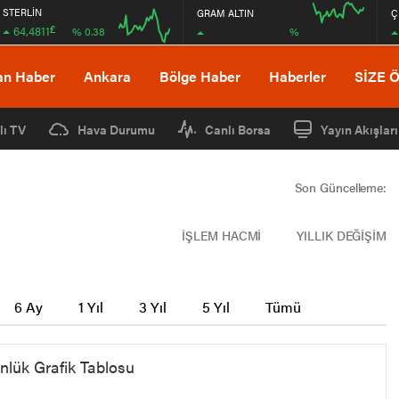
STERLİN
GRAM ALTIN
Ç
£
64,4811
%
% 0.38
16:00
20:00
16:00
20:00
an Haber
Ankara
Bölge Haber
Haberler
SİZE 
lı TV
Hava Durumu
Canlı Borsa
Yayın Akışları
Son Güncelleme:
İŞLEM HACMİ
YILLIK DEĞİŞİM
6 Ay
1 Yıl
3 Yıl
5 Yıl
Tümü
nlük Grafik Tablosu