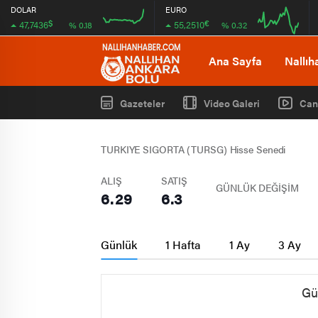
DOLAR
EURO
$
€
47,7436
55,2510
% 0.18
% 0.32
16:00
20:00
16:00
20:00
Ana Sayfa
Nallıh
Gazeteler
Video Galeri
Can
TURKIYE SIGORTA (TURSG) Hisse Senedi
ALIŞ
SATIŞ
GÜNLÜK DEĞİŞİM
6.29
6.3
Günlük
1 Hafta
1 Ay
3 Ay
Gü