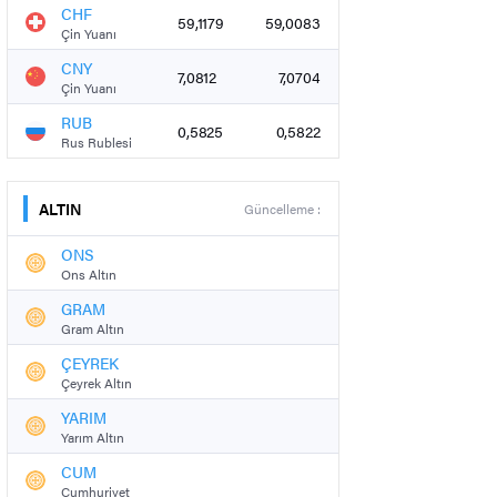
CHF
59,1179
59,0083
Çin Yuanı
CNY
7,0812
7,0704
Çin Yuanı
RUB
0,5825
0,5822
Rus Rublesi
ALTIN
Güncelleme :
ONS
Ons Altın
GRAM
Gram Altın
ÇEYREK
Çeyrek Altın
YARIM
Yarım Altın
CUM
Cumhuriyet