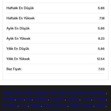
Haftalık En Düşük
5.86
Haftalık En Yüksek
7.18
Aylık En Düşük
5.86
Aylık En Yüksek
8.23
Yıllık En Düşük
5.86
Yıllık En Yüksek
12.54
Baz Fiyatı
7.03
Nallıhan
Ankara
Bolu
Eskişehir
haber sitesi
Ankarahaber
sitesi
Akyurt
,
Altındağ
,
Ayaş
,
Balâ
,
Beypazarı
,
Çamlıdere
,
Çankaya
,
Çubuk
,
Elmadağ
,
Etimesgut
,
Evren
,
Gölbaşı
,
Güdül,
Haymana
,
Kahramankazan
,
Kalecik
,