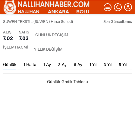
SUWEN TEKSTIL (SUWEN) Hisse Senedi
Son Güncelleme:
ALIŞ
SATIŞ
GÜNLÜK DEĞİŞİM
7.02
7.03
İŞLEM HACMİ
YILLIK DEĞİŞİM
Günlük
1 Hafta
1 Ay
3 Ay
6 Ay
1 Yıl
3 Yıl
5 Yıl
Günlük Grafik Tablosu