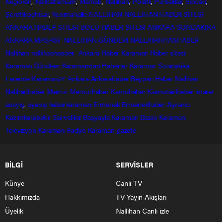
Keçiören
,
Kızılcahamam
,
Mamak
,
Nallıhan
,
Polatlı
,
Pursaklar
,
Sincan
,
Şereflikoçhisar
,
Yenimahalle
NALLIHAN
NALLIHAN HABER SİTESİ
ANKARA HABER SİTESİ
BOLU HABER SİTESİ
ANKARA SONDAKİKA
ANKARA MASASI
NALLIHAN GÜNDEM
NALLIHANHASHABER
Nallihan
nallihanhasber
Ankara Haber
Karaman Haber sitesi
Karaman Gündem
Karamandan
Haberler
Karaman Sondakika
Larende
Karaman24
Ankara
Ankarahaber
Beyparı Haber
Nallıhan
Nalıhanhaber
Memur
Memurhaber
Kamuhaber
Kamudanhaber
imaret
asayiş
,
uyanış
haberkaraman
Ermenek
Ermenekhaber
Ayrancı
Kazımkarabekir
Sarıveliler
Başyayla
Karaman Basın
Karaman
Televizyon
Karaman Radyo
Karaman gazete
BİLGİ
SERVİSLER
Künye
Canlı TV
Hakkımızda
TV Yayın Akışları
Üyelik
Nallıhan Canlı izle