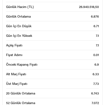
Günlük Hacim (TL)
26.940.518,50
Günlük Ortalama
6.876
Gün İçi En Düşük
6.71
Gün İçi En Yüksek
7.1
Açılış Fiyatı
7.1
Fiyat Adımı
0.01
Önceki Kapanış Fiyatı
6.9
Alt Marj Fiyatı
6.33
Üst Marj Fiyatı
7.73
20 Günlük Ortalama
6.743
52 Günlük Ortalama
7.072