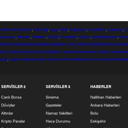
haber
sitesi
Akyurt
,
Altındağ
,
Ayaş
,
Balâ
,
Beypazarı
,
Çamlıdere
,
Çankaya
,
Ç
lcahamam
,
Mamak
,
Nallıhan
,
Polatlı
,
Pursaklar
,
Sincan
,
Şereflikoçhisar
,
Yeni
KARA SONDAKİKA
ANKARA MASASI
NALLIHAN GÜNDEM
NALLIHAN
ndan
Haberler
Karaman Sondakika
Larende
Karaman24
Ankara
Ankaraha
sayiş
,
uyanış
haberkaraman
Ermenek
Ermenekhaber
Ayrancı
Kazımkarabek
SERVİSLER 2
SERVİSLER 3
HABERLER
Canlı Borsa
Sinema
Nallıhan Haberleri
Dövizler
Gazeteler
Ankara Haberleri
Altınlar
Namaz Vakitleri
Bolu
Kripto Paralar
Hava Durumu
Eskişehir