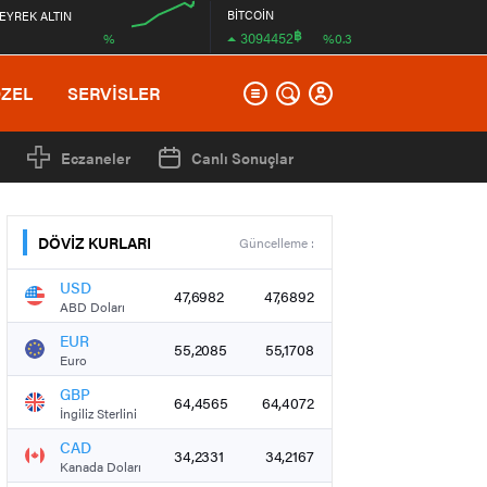
BİTCOİN
EYREK ALTIN
฿
3094452
%
%0.3
00:00
ÖZEL
SERVİSLER
Eczaneler
Canlı Sonuçlar
DÖVİZ KURLARI
Güncelleme :
USD
47,6982
47,6892
ABD Doları
EUR
55,2085
55,1708
Euro
GBP
64,4565
64,4072
İngiliz Sterlini
CAD
34,2331
34,2167
Kanada Doları