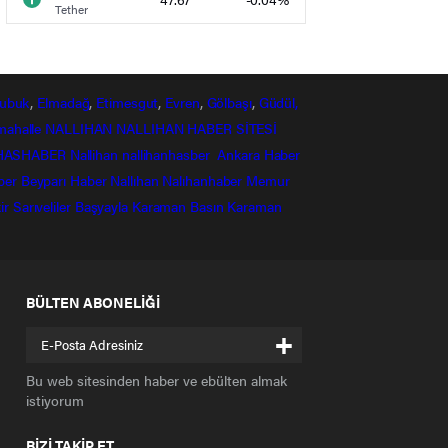
Tether
ubuk
,
Elmadağ
,
Etimesgut
,
Evren
,
Gölbaşı
,
Güdül,
mahalle
NALLIHAN
NALLIHAN HABER SİTESİ
HASHABER
Nallihan
nallihanhasber
Ankara Haber
ber
Beyparı Haber
Nallıhan
Nalıhanhaber
Memur
ir
Sarıveliler
Başyayla
Karaman Basın
Karaman
BÜLTEN ABONELİĞİ
+
Bu web sitesinden haber ve ebülten almak
istiyorum
BİZİ TAKİP ET