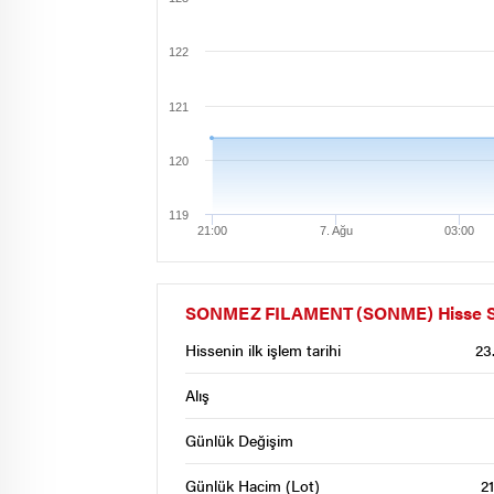
122
121
120
119
21:00
7. Ağu
03:00
SONMEZ FILAMENT (SONME) Hisse Sene
Hissenin ilk işlem tarihi
23
Alış
Günlük Değişim
Günlük Hacim (Lot)
2