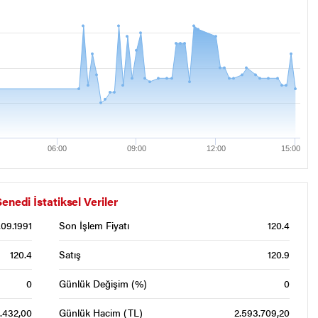
06:00
09:00
12:00
15:00
di İstatiksel Veriler
.09.1991
Son İşlem Fiyatı
120.4
120.4
Satış
120.9
0
Günlük Değişim (%)
0
1.432,00
Günlük Hacim (TL)
2.593.709,20