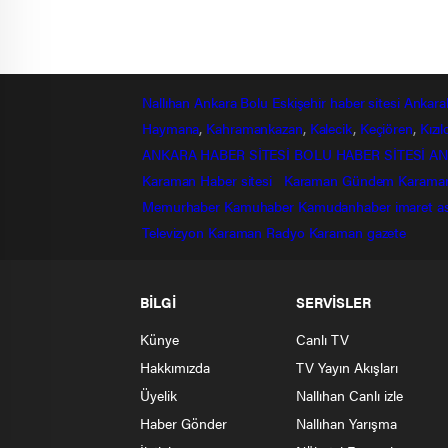
Nallıhan
Ankara
Bolu
Eskişehir
haber sitesi
Ankara
Haymana
,
Kahramankazan
,
Kalecik
,
Keçiören
,
Kızı
ANKARA HABER SİTESİ
BOLU HABER SİTESİ
AN
Karaman Haber sitesi
Karaman Gündem
Karama
Memurhaber
Kamuhaber
Kamudanhaber
imaret
a
Televizyon
Karaman Radyo
Karaman gazete
BİLGİ
SERVİSLER
Künye
Canlı TV
Hakkımızda
TV Yayın Akışları
Üyelik
Nallıhan Canlı izle
Haber Gönder
Nallıhan Yarışma