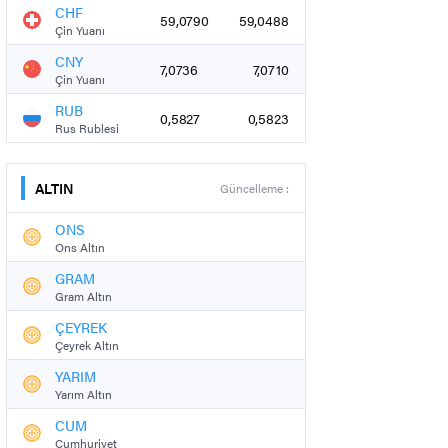
CHF
59,0790
59,0488
Çin Yuanı
CNY
7,0736
7,0710
Çin Yuanı
RUB
0,5827
0,5823
Rus Rublesi
ALTIN
Güncelleme :
ONS
Ons Altın
GRAM
Gram Altın
ÇEYREK
Çeyrek Altın
YARIM
Yarım Altın
CUM
Cumhuriyet