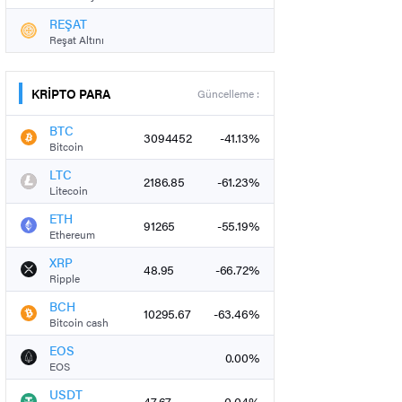
REŞAT
Reşat Altını
KRİPTO PARA
Güncelleme :
BTC
3094452
-41.13%
Bitcoin
LTC
2186.85
-61.23%
Litecoin
ETH
91265
-55.19%
Ethereum
XRP
48.95
-66.72%
Ripple
BCH
10295.67
-63.46%
Bitcoin cash
EOS
0.00%
EOS
USDT
47.67
-0.04%