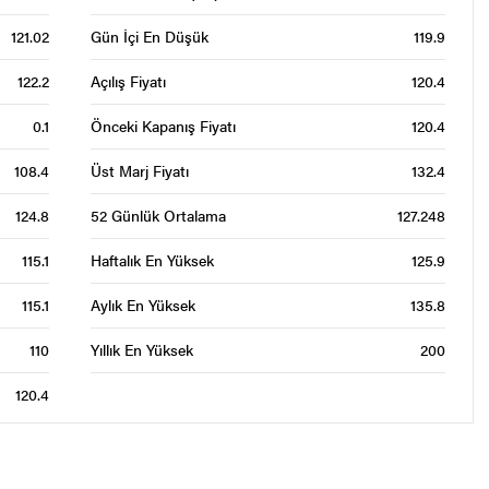
121.02
Gün İçi En Düşük
119.9
122.2
Açılış Fiyatı
120.4
0.1
Önceki Kapanış Fiyatı
120.4
108.4
Üst Marj Fiyatı
132.4
124.8
52 Günlük Ortalama
127.248
115.1
Haftalık En Yüksek
125.9
115.1
Aylık En Yüksek
135.8
110
Yıllık En Yüksek
200
120.4