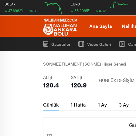
DOLAR
EURO
$
€
47,6982
55,2085
% 0.15
% 0.32
12:00
16:00
12:00
16:00
Ana Sayfa
Nallıh
Gazeteler
Video Galeri
Can
SONMEZ FILAMENT (SONME) Hisse Senedi
ALIŞ
SATIŞ
GÜNLÜK DEĞİŞİM
120.4
120.9
Günlük
1 Hafta
1 Ay
3 Ay
Gü
123