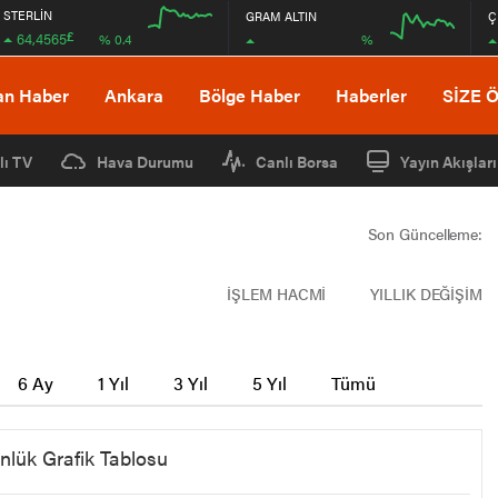
STERLİN
GRAM ALTIN
Ç
£
64,4565
%
% 0.4
12:00
16:00
12:00
16:00
an Haber
Ankara
Bölge Haber
Haberler
SİZE 
lı TV
Hava Durumu
Canlı Borsa
Yayın Akışları
Son Güncelleme:
İŞLEM HACMİ
YILLIK DEĞİŞİM
6 Ay
1 Yıl
3 Yıl
5 Yıl
Tümü
nlük Grafik Tablosu