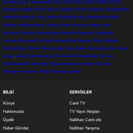
Şereflikoçhisar
,
Yenimahalle
NALLIHAN
NALLIHAN HABER SİTESİ
ANKARA HABER SİTESİ
BOLU HABER SİTESİ
ANKARA SONDAKİKA
ANKARA MASASI
NALLIHAN GÜNDEM
NALLIHANHASHABER
Nallihan
nallihanhasber
Ankara Haber
Karaman Haber sitesi
Karaman Gündem
Karamandan
Haberler
Karaman Sondakika
Larende
Karaman24
Ankara
Ankarahaber
Beyparı Haber
Nallıhan
Nalıhanhaber
Memur
Memurhaber
Kamuhaber
Kamudanhaber
imaret
asayiş
,
uyanış
haberkaraman
Ermenek
Ermenekhaber
Ayrancı
Kazımkarabekir
Sarıveliler
Başyayla
Karaman Basın
Karaman
Televizyon
Karaman Radyo
Karaman gazete
BİLGİ
SERVİSLER
Künye
Canlı TV
Hakkımızda
TV Yayın Akışları
Üyelik
Nallıhan Canlı izle
Haber Gönder
Nallıhan Yarışma