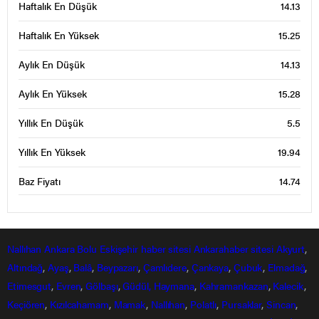
Haftalık En Düşük
14.13
Haftalık En Yüksek
15.25
Aylık En Düşük
14.13
Aylık En Yüksek
15.28
Yıllık En Düşük
5.5
Yıllık En Yüksek
19.94
Baz Fiyatı
14.74
Nallıhan
Ankara
Bolu
Eskişehir
haber sitesi
Ankarahaber
sitesi
Akyurt
,
Altındağ
,
Ayaş
,
Balâ
,
Beypazarı
,
Çamlıdere
,
Çankaya
,
Çubuk
,
Elmadağ
,
Etimesgut
,
Evren
,
Gölbaşı
,
Güdül,
Haymana
,
Kahramankazan
,
Kalecik
,
Keçiören
,
Kızılcahamam
,
Mamak
,
Nallıhan
,
Polatlı
,
Pursaklar
,
Sincan
,