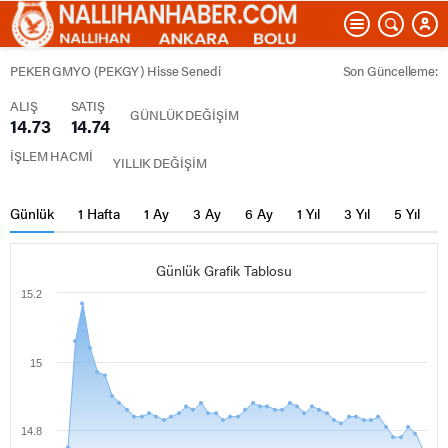
PEKER GMYO (PEKGY) Hisse Senedi
Son Güncelleme:
ALIŞ
SATIŞ
GÜNLÜK DEĞİŞİM
14.73
14.74
İŞLEM HACMİ
YILLIK DEĞİŞİM
Günlük
1 Hafta
1 Ay
3 Ay
6 Ay
1 Yıl
3 Yıl
5 Yıl
Günlük Grafik Tablosu
15.2
15
14.8