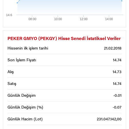
14.6
08:00
10:00
12:00
14:00
PEKER GMYO (PEKGY) Hisse Senedi İstatiksel Veriler
Hissenin ilk işlem tarihi
21.02.2018
Son İşlem Fiyatı
14.74
Alış
14.73
Satış
14.74
Günlük Değişim
-0.01
Günlük Değişim (%)
-0.07
Günlük Hacim (Lot)
231.047.142,00