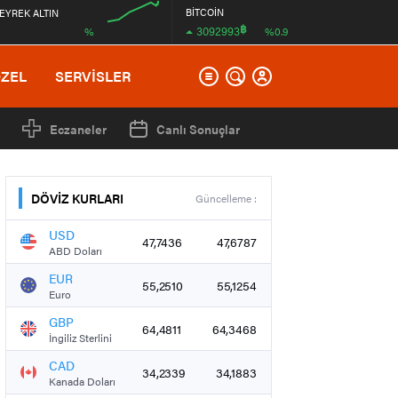
BİTCOİN
EYREK ALTIN
฿
3092993
%
%0.9
00:00
ÖZEL
SERVİSLER
Eczaneler
Canlı Sonuçlar
DÖVİZ KURLARI
Güncelleme :
USD
47,7436
47,6787
ABD Doları
EUR
55,2510
55,1254
Euro
GBP
64,4811
64,3468
İngiliz Sterlini
CAD
34,2339
34,1883
Kanada Doları