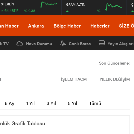
STERLİN
GRAM ALTIN
Ç
£
64,4811
%
% 0.38
12:00
16:00
12:00
16:00
an Haber
Ankara
Bölge Haber
Haberler
SİZE 
lı TV
Hava Durumu
Canlı Borsa
Yayın Akışları
Son Güncelleme:
M
İŞLEM HACMİ
YILLIK DEĞİŞİM
6 Ay
1 Yıl
3 Yıl
5 Yıl
Tümü
nlük Grafik Tablosu