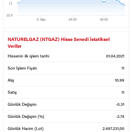
11
10.9
6. Ağu
04:00
08:00
NATURELGAZ (NTGAZ) Hisse Senedi İstatiksel
Veriler
Hissenin ilk işlem tarihi
01.04.2021
Son İşlem Fiyatı
11
Alış
10.99
Satış
11
Günlük Değişim
-0.31
Günlük Değişim (%)
-2.74
Günlük Hacim (Lot)
2.497.231,00