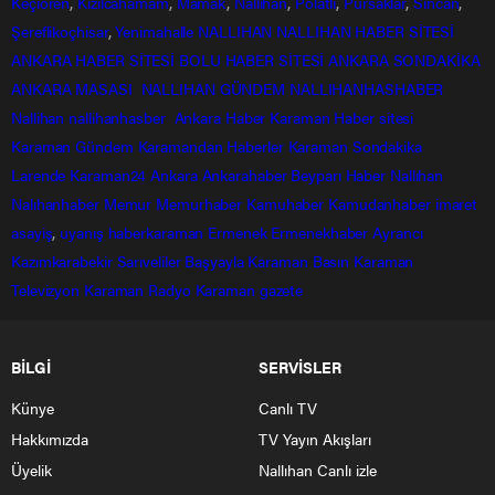
Keçiören
,
Kızılcahamam
,
Mamak
,
Nallıhan
,
Polatlı
,
Pursaklar
,
Sincan
,
Şereflikoçhisar
,
Yenimahalle
NALLIHAN
NALLIHAN HABER SİTESİ
ANKARA HABER SİTESİ
BOLU HABER SİTESİ
ANKARA SONDAKİKA
ANKARA MASASI
NALLIHAN GÜNDEM
NALLIHANHASHABER
Nallihan
nallihanhasber
Ankara Haber
Karaman Haber sitesi
Karaman Gündem
Karamandan
Haberler
Karaman Sondakika
Larende
Karaman24
Ankara
Ankarahaber
Beyparı Haber
Nallıhan
Nalıhanhaber
Memur
Memurhaber
Kamuhaber
Kamudanhaber
imaret
asayiş
,
uyanış
haberkaraman
Ermenek
Ermenekhaber
Ayrancı
Kazımkarabekir
Sarıveliler
Başyayla
Karaman Basın
Karaman
Televizyon
Karaman Radyo
Karaman gazete
BİLGİ
SERVİSLER
Künye
Canlı TV
Hakkımızda
TV Yayın Akışları
Üyelik
Nallıhan Canlı izle