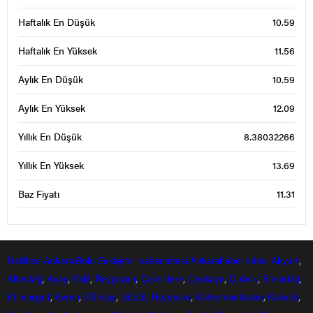
Haftalık En Düşük
10.59
Haftalık En Yüksek
11.56
Aylık En Düşük
10.59
Aylık En Yüksek
12.09
Yıllık En Düşük
8.38032266
Yıllık En Yüksek
13.69
Baz Fiyatı
11.31
Nallıhan
Ankara
Bolu
Eskişehir
haber sitesi
Ankarahaber
sitesi
Akyurt
,
Altındağ
,
Ayaş
,
Balâ
,
Beypazarı
,
Çamlıdere
,
Çankaya
,
Çubuk
,
Elmadağ
,
Etimesgut
,
Evren
,
Gölbaşı
,
Güdül,
Haymana
,
Kahramankazan
,
Kalecik
,