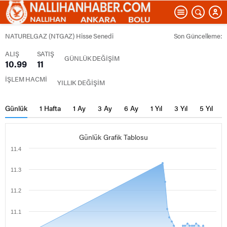
NATURELGAZ (NTGAZ) Hisse Senedi
Son Güncelleme:
ALIŞ
SATIŞ
GÜNLÜK DEĞİŞİM
10.99
11
İŞLEM HACMİ
YILLIK DEĞİŞİM
Günlük
1 Hafta
1 Ay
3 Ay
6 Ay
1 Yıl
3 Yıl
5 Yıl
Günlük Grafik Tablosu
11.4
11.3
11.2
11.1