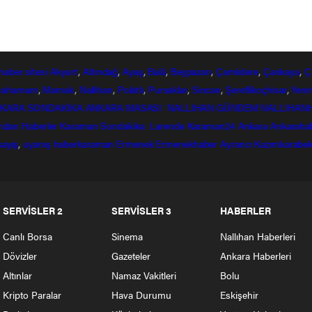
haber
sitesi
Akyurt
,
Altındağ
,
Ayaş
,
Balâ
,
Beypazarı
,
Çamlıdere
,
Çankaya
,
Ç
lcahamam
,
Mamak
,
Nallıhan
,
Polatlı
,
Pursaklar
,
Sincan
,
Şereflikoçhisar
,
Yeni
KARA SONDAKİKA
ANKARA MASASI
NALLIHAN GÜNDEM
NALLIHAN
ndan
Haberler
Karaman Sondakika
Larende
Karaman24
Ankara
Ankaraha
sayiş
,
uyanış
haberkaraman
Ermenek
Ermenekhaber
Ayrancı
Kazımkarabek
SERVİSLER 2
SERVİSLER 3
HABERLER
Canlı Borsa
Sinema
Nallıhan Haberleri
Dövizler
Gazeteler
Ankara Haberleri
Altınlar
Namaz Vakitleri
Bolu
Kripto Paralar
Hava Durumu
Eskişehir