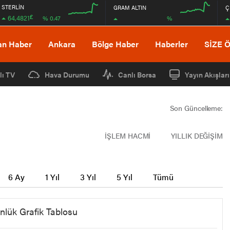
STERLİN
GRAM ALTIN
Ç
£
64,4821
%
% 0.47
12:00
12:00
an Haber
Ankara
Bölge Haber
Haberler
SİZE 
lı TV
Hava Durumu
Canlı Borsa
Yayın Akışları
Son Güncelleme:
İŞLEM HACMİ
YILLIK DEĞİŞİM
6 Ay
1 Yıl
3 Yıl
5 Yıl
Tümü
nlük Grafik Tablosu