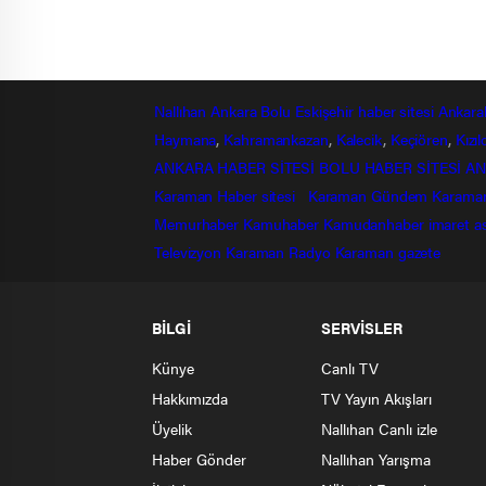
Nallıhan
Ankara
Bolu
Eskişehir
haber sitesi
Ankara
Haymana
,
Kahramankazan
,
Kalecik
,
Keçiören
,
Kızı
ANKARA HABER SİTESİ
BOLU HABER SİTESİ
AN
Karaman Haber sitesi
Karaman Gündem
Karama
Memurhaber
Kamuhaber
Kamudanhaber
imaret
a
Televizyon
Karaman Radyo
Karaman gazete
BİLGİ
SERVİSLER
Künye
Canlı TV
Hakkımızda
TV Yayın Akışları
Üyelik
Nallıhan Canlı izle
Haber Gönder
Nallıhan Yarışma