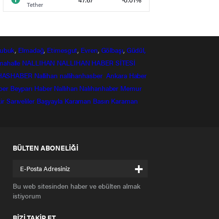
Tether
ubuk
,
Elmadağ
,
Etimesgut
,
Evren
,
Gölbaşı
,
Güdül,
mahalle
NALLIHAN
NALLIHAN HABER SİTESİ
HASHABER
Nallihan
nallihanhasber
Ankara Haber
ber
Beyparı Haber
Nallıhan
Nalıhanhaber
Memur
ir
Sarıveliler
Başyayla
Karaman Basın
Karaman
BÜLTEN ABONELİĞİ
+
Bu web sitesinden haber ve ebülten almak
istiyorum
BİZİ TAKİP ET