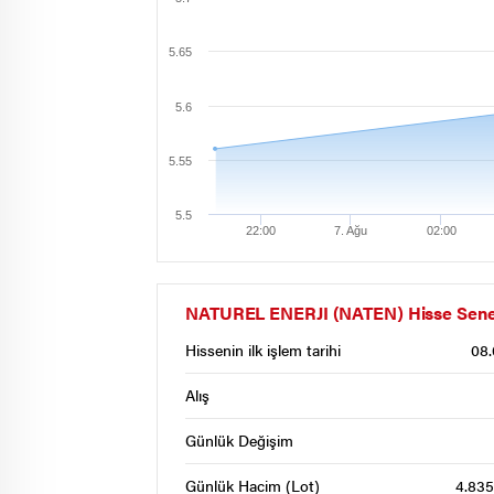
5.65
5.6
5.55
5.5
22:00
7. Ağu
02:00
NATUREL ENERJI (NATEN) Hisse Senedi 
Hissenin ilk işlem tarihi
08.
Alış
Günlük Değişim
Günlük Hacim (Lot)
4.835