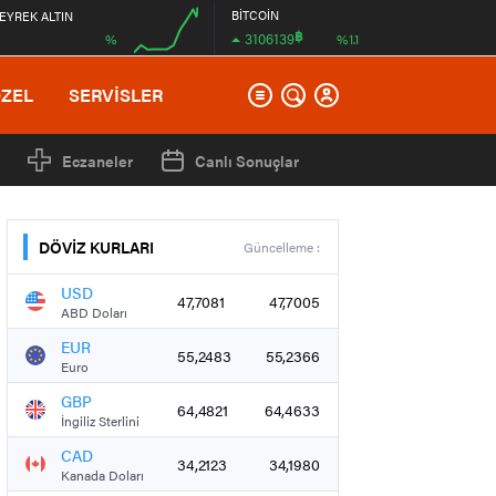
BİTCOİN
EYREK ALTIN
฿
3106139
%
%1.1
00:00
ÖZEL
SERVİSLER
Eczaneler
Canlı Sonuçlar
DÖVİZ KURLARI
Güncelleme :
USD
47,7081
47,7005
ABD Doları
EUR
55,2483
55,2366
Euro
GBP
64,4821
64,4633
İngiliz Sterlini
CAD
34,2123
34,1980
Kanada Doları