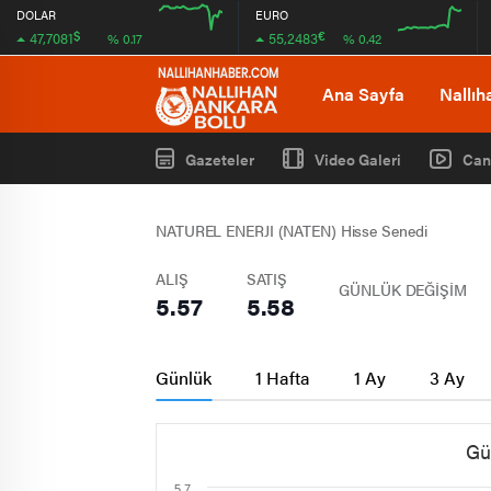
DOLAR
EURO
$
€
47,7081
55,2483
% 0.17
% 0.42
12:00
12:00
Ana Sayfa
Nallıh
Gazeteler
Video Galeri
Can
NATUREL ENERJI (NATEN) Hisse Senedi
ALIŞ
SATIŞ
GÜNLÜK DEĞİŞİM
5.57
5.58
Günlük
1 Hafta
1 Ay
3 Ay
Gü
5.7