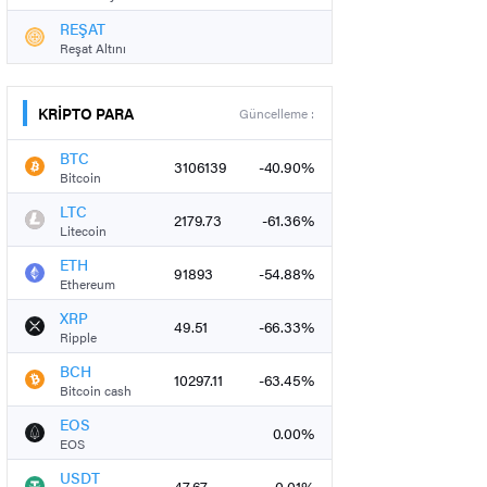
REŞAT
Reşat Altını
KRİPTO PARA
Güncelleme :
BTC
3106139
-40.90%
Bitcoin
LTC
2179.73
-61.36%
Litecoin
ETH
91893
-54.88%
Ethereum
XRP
49.51
-66.33%
Ripple
BCH
10297.11
-63.45%
Bitcoin cash
EOS
0.00%
EOS
USDT
47.67
-0.01%