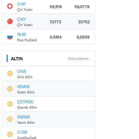
CHF
59,1116
59,0778
Çin Yuanı
CNY
7,0772
7,0752
Çin Yuanı
RUB
0,5814
0,5809
Rus Rublesi
ALTIN
Güncelleme :
ONS
Ons Altın
GRAM
Gram Altın
ÇEYREK
Çeyrek Altın
YARIM
Yarım Altın
CUM
Cumhuriyet