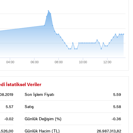
04:00
06:00
08:00
10:00
12:00
İstatiksel Veriler
08.2019
Son İşlem Fiyatı
5.59
5.57
Satış
5.58
-0.02
Günlük Değişim (%)
-0.36
.526,00
Günlük Hacim (TL)
26.987.313,82