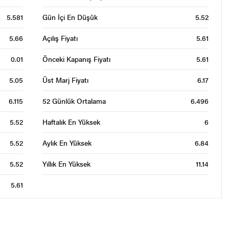
5.581
Gün İçi En Düşük
5.52
5.66
Açılış Fiyatı
5.61
0.01
Önceki Kapanış Fiyatı
5.61
5.05
Üst Marj Fiyatı
6.17
6.115
52 Günlük Ortalama
6.496
5.52
Haftalık En Yüksek
6
5.52
Aylık En Yüksek
6.84
5.52
Yıllık En Yüksek
11.14
5.61