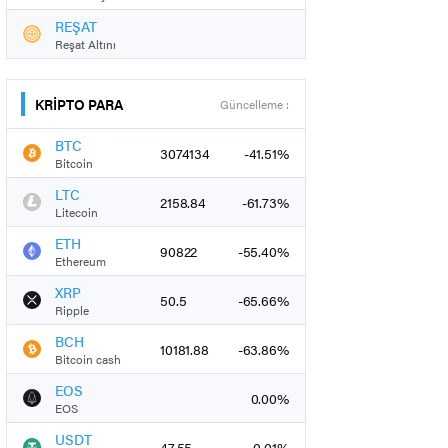
REŞAT
Reşat Altını
KRİPTO PARA
Güncelleme :
BTC
3074134
-41.51%
Bitcoin
LTC
2158.84
-61.73%
Litecoin
ETH
90822
-55.40%
Ethereum
XRP
50.5
-65.66%
Ripple
BCH
10181.88
-63.86%
Bitcoin cash
EOS
0.00%
EOS
USDT
47.55
-0.01%