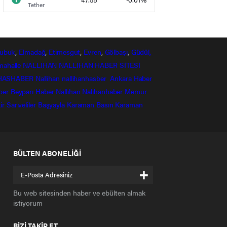
Tether
ubuk
,
Elmadağ
,
Etimesgut
,
Evren
,
Gölbaşı
,
Güdül,
mahalle
NALLIHAN
NALLIHAN HABER SİTESİ
HASHABER
Nallihan
nallihanhasber
Ankara Haber
ber
Beyparı Haber
Nallıhan
Nalıhanhaber
Memur
ir
Sarıveliler
Başyayla
Karaman Basın
Karaman
BÜLTEN ABONELİĞİ
+
Bu web sitesinden haber ve ebülten almak
istiyorum
BİZİ TAKİP ET