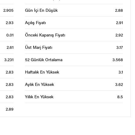
2.905
Gün İçi En Düşük
2.88
2.93
Açılış Fiyatı
2.91
0.01
Önceki Kapanış Fiyatı
2.92
2.61
Üst Marj Fiyatı
3.17
3.231
52 Günlük Ortalama
3.568
2.83
Haftalık En Yüksek
3.1
2.83
Aylık En Yüksek
3.62
2.83
Yıllık En Yüksek
8.5
2.89