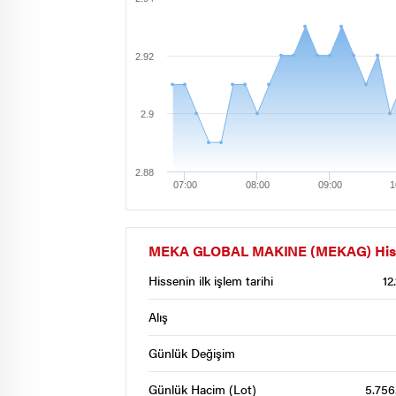
2.92
2.9
2.88
07:00
08:00
09:00
1
MEKA GLOBAL MAKINE (MEKAG) Hisse S
Hissenin ilk işlem tarihi
12
Alış
Günlük Değişim
Günlük Hacim (Lot)
5.756