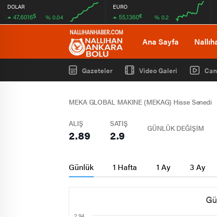
DOLAR
EURO
$
€
47,6016
55,1360
% 0.04
% 0.2
00:00
00:00
00:00
00:00
Ana Sayfa
Nallıh
Gazeteler
Video Galeri
Can
MEKA GLOBAL MAKINE (MEKAG) Hisse Senedi
ALIŞ
SATIŞ
GÜNLÜK DEĞİŞİM
2.89
2.9
Günlük
1 Hafta
1 Ay
3 Ay
Gü
2.94