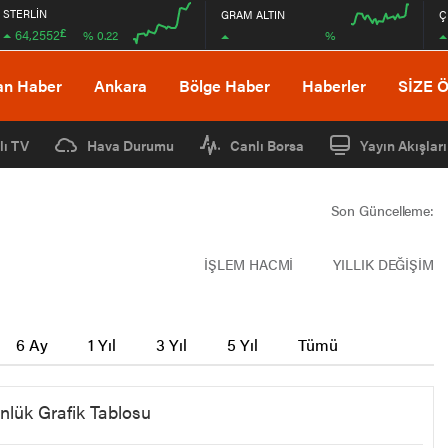
STERLİN
GRAM ALTIN
Ç
£
64,2552
%
% 0.22
00:00
00:00
00:00
00:00
an Haber
Ankara
Bölge Haber
Haberler
SİZE 
lı TV
Hava Durumu
Canlı Borsa
Yayın Akışları
Son Güncelleme:
İŞLEM HACMİ
YILLIK DEĞİŞİM
6 Ay
1 Yıl
3 Yıl
5 Yıl
Tümü
nlük Grafik Tablosu