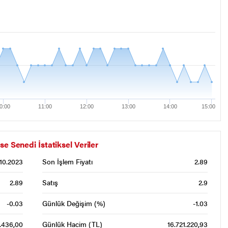
0:00
11:00
12:00
13:00
14:00
15:00
enedi İstatiksel Veriler
.10.2023
Son İşlem Fiyatı
2.89
2.89
Satış
2.9
-0.03
Günlük Değişim (%)
-1.03
.436,00
Günlük Hacim (TL)
16.721.220,93