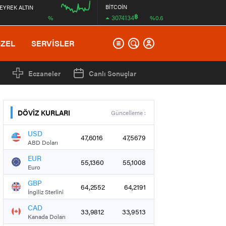
BİTCOİN
EYREK ALTIN
฿
3074134
%
%0.6
00:00
ÖZEL
SERVİSLER
Eczaneler
Canlı Sonuçlar
DÖVİZ KURLARI
Güncelleme :
USD
47,6016
47,5679
ABD Doları
EUR
55,1360
55,1008
Euro
GBP
64,2552
64,2191
İngiliz Sterlini
CAD
33,9812
33,9513
Kanada Doları