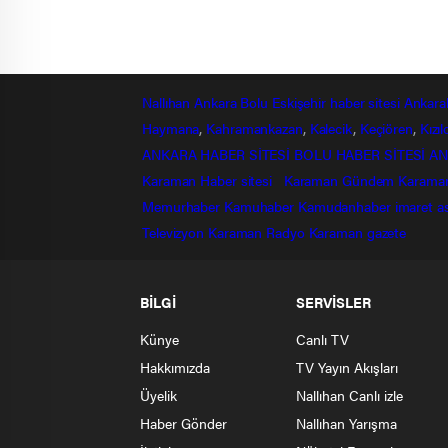
Nallıhan
Ankara
Bolu
Eskişehir
haber sitesi
Ankara
Haymana
,
Kahramankazan
,
Kalecik
,
Keçiören
,
Kızı
ANKARA HABER SİTESİ
BOLU HABER SİTESİ
AN
Karaman Haber sitesi
Karaman Gündem
Karama
Memurhaber
Kamuhaber
Kamudanhaber
imaret
a
Televizyon
Karaman Radyo
Karaman gazete
BİLGİ
SERVİSLER
Künye
Canlı TV
Hakkımızda
TV Yayın Akışları
Üyelik
Nallıhan Canlı izle
Haber Gönder
Nallıhan Yarışma