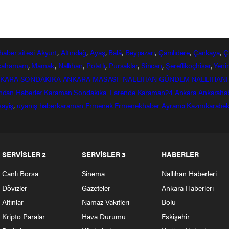
haber
sitesi
Akyurt
,
Altındağ
,
Ayaş
,
Balâ
,
Beypazarı
,
Çamlıdere
,
Çankaya
,
Ç
lcahamam
,
Mamak
,
Nallıhan
,
Polatlı
,
Pursaklar
,
Sincan
,
Şereflikoçhisar
,
Yeni
KARA SONDAKİKA
ANKARA MASASI
NALLIHAN GÜNDEM
NALLIHAN
ndan
Haberler
Karaman Sondakika
Larende
Karaman24
Ankara
Ankaraha
sayiş
,
uyanış
haberkaraman
Ermenek
Ermenekhaber
Ayrancı
Kazımkarabek
SERVİSLER 2
SERVİSLER 3
HABERLER
Canlı Borsa
Sinema
Nallıhan Haberleri
Dövizler
Gazeteler
Ankara Haberleri
Altınlar
Namaz Vakitleri
Bolu
Kripto Paralar
Hava Durumu
Eskişehir