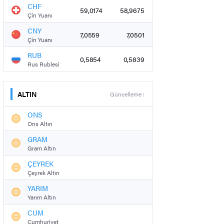
CHF
59,0174
58,9675
Çin Yuanı
CNY
7,0559
7,0501
Çin Yuanı
RUB
0,5854
0,5839
Rus Rublesi
ALTIN
Güncelleme :
ONS
Ons Altın
GRAM
Gram Altın
ÇEYREK
Çeyrek Altın
YARIM
Yarım Altın
CUM
Cumhuriyet