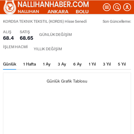
KORDSA TEKNIK TEKSTIL (KORDS) Hisse Senedi
Son Güncelleme:
ALIŞ
SATIŞ
GÜNLÜK DEĞİŞİM
68.4
68.65
İŞLEM HACMİ
YILLIK DEĞİŞİM
Günlük
1 Hafta
1 Ay
3 Ay
6 Ay
1 Yıl
3 Yıl
5 Yıl
Günlük Grafik Tablosu