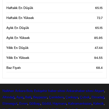
Haftalık En Düşük
65.15
Haftalık En Yüksek
72.7
Aylık En Düşük
65.15
Aylık En Yüksek
85.95
Yıllık En Düşük
47.44
Yıllık En Yüksek
94.55
Baz Fiyatı
68.4
Nallıhan
Ankara
Bolu
Eskişehir
haber sitesi
Ankarahaber
sitesi
Akyurt
,
Altındağ
,
Ayaş
,
Balâ
,
Beypazarı
,
Çamlıdere
,
Çankaya
,
Çubuk
,
Elmadağ
,
Etimesgut
,
Evren
,
Gölbaşı
,
Güdül,
Haymana
,
Kahramankazan
,
Kalecik
,