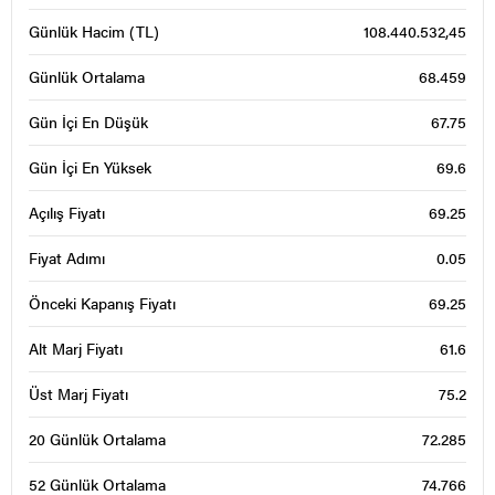
Günlük Hacim (TL)
108.440.532,45
Günlük Ortalama
68.459
Gün İçi En Düşük
67.75
Gün İçi En Yüksek
69.6
Açılış Fiyatı
69.25
Fiyat Adımı
0.05
Önceki Kapanış Fiyatı
69.25
Alt Marj Fiyatı
61.6
Üst Marj Fiyatı
75.2
20 Günlük Ortalama
72.285
52 Günlük Ortalama
74.766