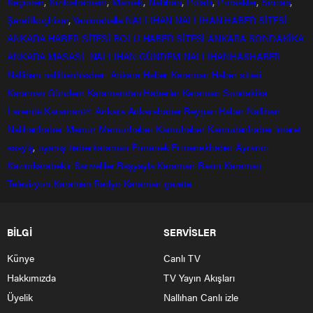
Keçiören
,
Kızılcahamam
,
Mamak
,
Nallıhan
,
Polatlı
,
Pursaklar
,
Sincan
,
Şereflikoçhisar
,
Yenimahalle
NALLIHAN
NALLIHAN HABER SİTESİ
ANKARA HABER SİTESİ
BOLU HABER SİTESİ
ANKARA SONDAKİKA
ANKARA MASASI
NALLIHAN GÜNDEM
NALLIHANHASHABER
Nallihan
nallihanhasber
Ankara Haber
Karaman Haber sitesi
Karaman Gündem
Karamandan
Haberler
Karaman Sondakika
Larende
Karaman24
Ankara
Ankarahaber
Beyparı Haber
Nallıhan
Nalıhanhaber
Memur
Memurhaber
Kamuhaber
Kamudanhaber
imaret
asayiş
,
uyanış
haberkaraman
Ermenek
Ermenekhaber
Ayrancı
Kazımkarabekir
Sarıveliler
Başyayla
Karaman Basın
Karaman
Televizyon
Karaman Radyo
Karaman gazete
BİLGİ
SERVİSLER
Künye
Canlı TV
Hakkımızda
TV Yayın Akışları
Üyelik
Nallıhan Canlı izle