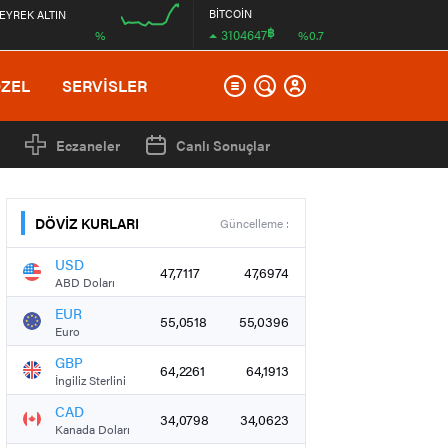
BİTCOİN
EYREK ALTIN
฿
3104647
%
%0.7
00:00
ÖZEL
SERVİSLER
Eczaneler
Canlı Sonuçlar
DÖVİZ KURLARI
Güncelleme :
USD
47,7117
47,6974
ABD Doları
EUR
55,0518
55,0396
Euro
GBP
64,2261
64,1913
İngiliz Sterlini
CAD
34,0798
34,0623
Kanada Doları