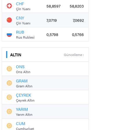
CHF
58,8597
58,8203
Çin Yuanı
CNY
7,0719
7,0692
Çin Yuanı
RUB
0,5798
0,5766
Rus Rublesi
ALTIN
Güncelleme :
ONS
Ons Altın
GRAM
Gram Altın
ÇEYREK
Çeyrek Altın
YARIM
Yarım Altın
CUM
Cumhuriyet