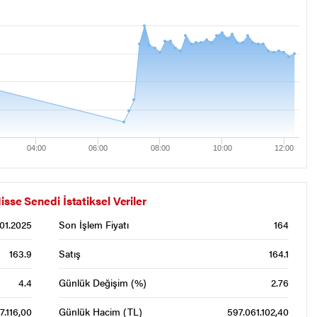
04:00
06:00
08:00
10:00
12:00
 Senedi İstatiksel Veriler
.01.2025
Son İşlem Fiyatı
164
163.9
Satış
164.1
4.4
Günlük Değişim (%)
2.76
7.116,00
Günlük Hacim (TL)
597.061.102,40