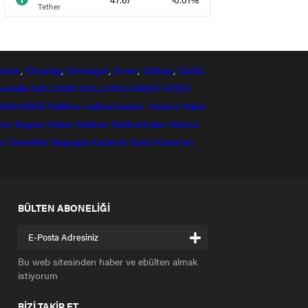
Tether
ubuk
,
Elmadağ
,
Etimesgut
,
Evren
,
Gölbaşı
,
Güdül,
mahalle
NALLIHAN
NALLIHAN HABER SİTESİ
HASHABER
Nallihan
nallihanhasber
Ankara Haber
ber
Beyparı Haber
Nallıhan
Nalıhanhaber
Memur
ir
Sarıveliler
Başyayla
Karaman Basın
Karaman
BÜLTEN ABONELİĞİ
+
Bu web sitesinden haber ve ebülten almak
istiyorum
BİZİ TAKİP ET