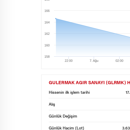
166
164
162
160
158
22:00
7. Ağu
02:00
GULERMAK AGIR SANAYI (GLRMK) Hisse
Hissenin ilk işlem tarihi
17
Alış
Günlük Değişim
Günlük Hacim (Lot)
3.63