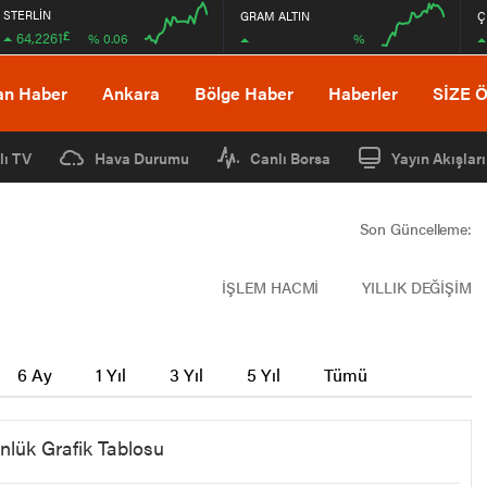
STERLİN
GRAM ALTIN
Ç
£
64,2261
%
% 0.06
08:00
12:00
08:00
12:00
an Haber
Ankara
Bölge Haber
Haberler
SİZE 
lı TV
Hava Durumu
Canlı Borsa
Yayın Akışları
Son Güncelleme:
İŞLEM HACMİ
YILLIK DEĞİŞİM
6 Ay
1 Yıl
3 Yıl
5 Yıl
Tümü
nlük Grafik Tablosu