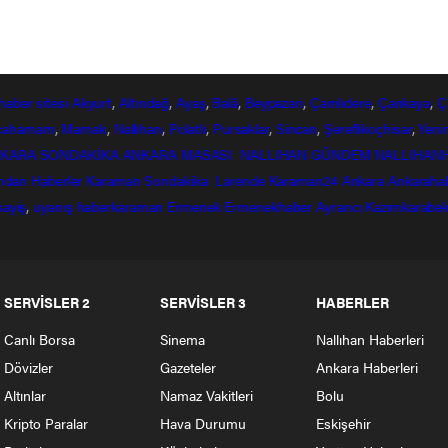
haber
sitesi
Akyurt
,
Altındağ
,
Ayaş
,
Balâ
,
Beypazarı
,
Çamlıdere
,
Çankaya
,
Ç
lcahamam
,
Mamak
,
Nallıhan
,
Polatlı
,
Pursaklar
,
Sincan
,
Şereflikoçhisar
,
Yeni
KARA SONDAKİKA
ANKARA MASASI
NALLIHAN GÜNDEM
NALLIHAN
ndan
Haberler
Karaman Sondakika
Larende
Karaman24
Ankara
Ankaraha
sayiş
,
uyanış
haberkaraman
Ermenek
Ermenekhaber
Ayrancı
Kazımkarabek
SERVİSLER 2
SERVİSLER 3
HABERLER
Canlı Borsa
Sinema
Nallıhan Haberleri
Dövizler
Gazeteler
Ankara Haberleri
Altınlar
Namaz Vakitleri
Bolu
Kripto Paralar
Hava Durumu
Eskişehir