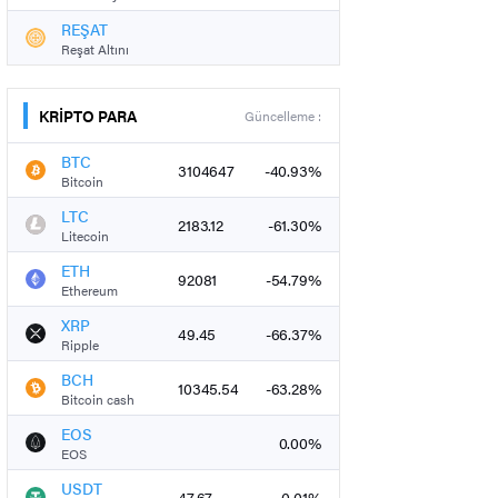
REŞAT
Reşat Altını
KRİPTO PARA
Güncelleme :
BTC
3104647
-40.93%
Bitcoin
LTC
2183.12
-61.30%
Litecoin
ETH
92081
-54.79%
Ethereum
XRP
49.45
-66.37%
Ripple
BCH
10345.54
-63.28%
Bitcoin cash
EOS
0.00%
EOS
USDT
47.67
-0.01%