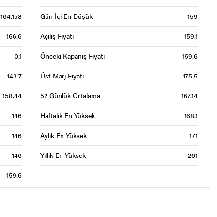
164.158
Gün İçi En Düşük
159
166.6
Açılış Fiyatı
159.1
0.1
Önceki Kapanış Fiyatı
159.6
143.7
Üst Marj Fiyatı
175.5
158.44
52 Günlük Ortalama
167.14
146
Haftalık En Yüksek
168.1
146
Aylık En Yüksek
171
146
Yıllık En Yüksek
261
159.6