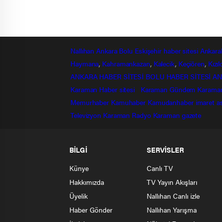
Nallıhan
Ankara
Bolu
Eskişehir
haber sitesi
Ankara
Haymana
,
Kahramankazan
,
Kalecik
,
Keçiören
,
Kızı
ANKARA HABER SİTESİ
BOLU HABER SİTESİ
AN
Karaman Haber sitesi
Karaman Gündem
Karama
Memurhaber
Kamuhaber
Kamudanhaber
imaret
a
Televizyon
Karaman Radyo
Karaman gazete
BİLGİ
SERVİSLER
Künye
Canlı TV
Hakkımızda
TV Yayın Akışları
Üyelik
Nallıhan Canlı izle
Haber Gönder
Nallıhan Yarışma