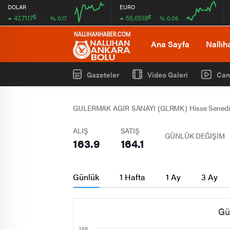
DOLAR
EURO
$
€
47,7117
55,0518
% 0.17
% 0.06
08:00
12:00
08:00
12:00
Ana Sayfa
Nallıh
Gazeteler
Video Galeri
Can
GULERMAK AGIR SANAYI (GLRMK) Hisse Senedi
ALIŞ
SATIŞ
GÜNLÜK DEĞİŞİM
163.9
164.1
Günlük
1 Hafta
1 Ay
3 Ay
Gü
168