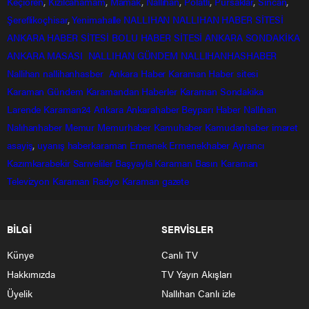
Keçiören
,
Kızılcahamam
,
Mamak
,
Nallıhan
,
Polatlı
,
Pursaklar
,
Sincan
,
Şereflikoçhisar
,
Yenimahalle
NALLIHAN
NALLIHAN HABER SİTESİ
ANKARA HABER SİTESİ
BOLU HABER SİTESİ
ANKARA SONDAKİKA
ANKARA MASASI
NALLIHAN GÜNDEM
NALLIHANHASHABER
Nallihan
nallihanhasber
Ankara Haber
Karaman Haber sitesi
Karaman Gündem
Karamandan
Haberler
Karaman Sondakika
Larende
Karaman24
Ankara
Ankarahaber
Beyparı Haber
Nallıhan
Nalıhanhaber
Memur
Memurhaber
Kamuhaber
Kamudanhaber
imaret
asayiş
,
uyanış
haberkaraman
Ermenek
Ermenekhaber
Ayrancı
Kazımkarabekir
Sarıveliler
Başyayla
Karaman Basın
Karaman
Televizyon
Karaman Radyo
Karaman gazete
BİLGİ
SERVİSLER
Künye
Canlı TV
Hakkımızda
TV Yayın Akışları
Üyelik
Nallıhan Canlı izle