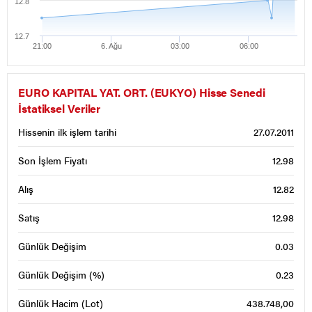
12.8
12.7
21:00
6. Ağu
03:00
06:00
EURO KAPITAL YAT. ORT. (EUKYO) Hisse Senedi
İstatiksel Veriler
Hissenin ilk işlem tarihi
27.07.2011
Son İşlem Fiyatı
12.98
Alış
12.82
Satış
12.98
Günlük Değişim
0.03
Günlük Değişim (%)
0.23
Günlük Hacim (Lot)
438.748,00