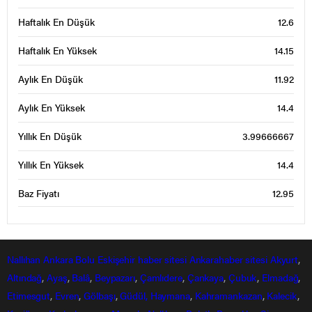
Haftalık En Düşük
12.6
Haftalık En Yüksek
14.15
Aylık En Düşük
11.92
Aylık En Yüksek
14.4
Yıllık En Düşük
3.99666667
Yıllık En Yüksek
14.4
Baz Fiyatı
12.95
Nallıhan
Ankara
Bolu
Eskişehir
haber sitesi
Ankarahaber
sitesi
Akyurt
,
Altındağ
,
Ayaş
,
Balâ
,
Beypazarı
,
Çamlıdere
,
Çankaya
,
Çubuk
,
Elmadağ
,
Etimesgut
,
Evren
,
Gölbaşı
,
Güdül,
Haymana
,
Kahramankazan
,
Kalecik
,