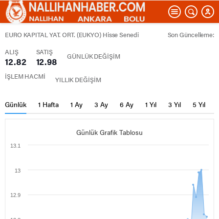
EURO KAPITAL YAT. ORT. (EUKYO) Hisse Senedi
Son Güncelleme:
ALIŞ
SATIŞ
GÜNLÜK DEĞİŞİM
12.82
12.98
İŞLEM HACMİ
YILLIK DEĞİŞİM
Günlük
1 Hafta
1 Ay
3 Ay
6 Ay
1 Yıl
3 Yıl
5 Yıl
Günlük Grafik Tablosu
13.1
13
12.9