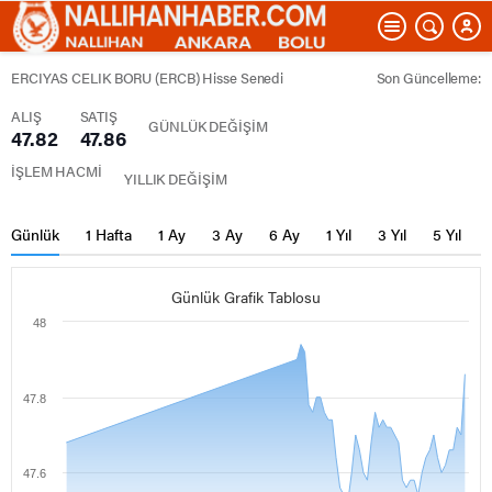
ERCIYAS CELIK BORU (ERCB) Hisse Senedi
Son Güncelleme:
ALIŞ
SATIŞ
GÜNLÜK DEĞİŞİM
47.82
47.86
İŞLEM HACMİ
YILLIK DEĞİŞİM
Günlük
1 Hafta
1 Ay
3 Ay
6 Ay
1 Yıl
3 Yıl
5 Yıl
Günlük Grafik Tablosu
48
47.8
47.6