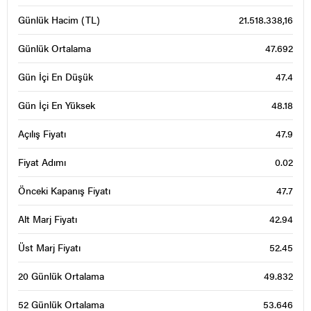
Günlük Hacim (TL)
21.518.338,16
Günlük Ortalama
47.692
Gün İçi En Düşük
47.4
Gün İçi En Yüksek
48.18
Açılış Fiyatı
47.9
Fiyat Adımı
0.02
Önceki Kapanış Fiyatı
47.7
Alt Marj Fiyatı
42.94
Üst Marj Fiyatı
52.45
20 Günlük Ortalama
49.832
52 Günlük Ortalama
53.646