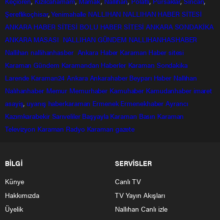
Keçiören
,
Kızılcahamam
,
Mamak
,
Nallıhan
,
Polatlı
,
Pursaklar
,
Sincan
,
Şereflikoçhisar
,
Yenimahalle
NALLIHAN
NALLIHAN HABER SİTESİ
ANKARA HABER SİTESİ
BOLU HABER SİTESİ
ANKARA SONDAKİKA
ANKARA MASASI
NALLIHAN GÜNDEM
NALLIHANHASHABER
Nallihan
nallihanhasber
Ankara Haber
Karaman Haber sitesi
Karaman Gündem
Karamandan
Haberler
Karaman Sondakika
Larende
Karaman24
Ankara
Ankarahaber
Beyparı Haber
Nallıhan
Nalıhanhaber
Memur
Memurhaber
Kamuhaber
Kamudanhaber
imaret
asayiş
,
uyanış
haberkaraman
Ermenek
Ermenekhaber
Ayrancı
Kazımkarabekir
Sarıveliler
Başyayla
Karaman Basın
Karaman
Televizyon
Karaman Radyo
Karaman gazete
BİLGİ
SERVİSLER
Künye
Canlı TV
Hakkımızda
TV Yayın Akışları
Üyelik
Nallıhan Canlı izle