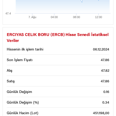
47.4
7. Ağu
04:00
08:00
12:00
ERCIYAS CELIK BORU (ERCB) Hisse Senedi İstatiksel
Veriler
Hissenin ilk işlem tarihi
06.12.2024
Son İşlem Fiyatı
47.86
Alış
47.82
Satış
47.86
Günlük Değişim
0.16
Günlük Değişim (%)
0.34
Günlük Hacim (Lot)
451.198,00