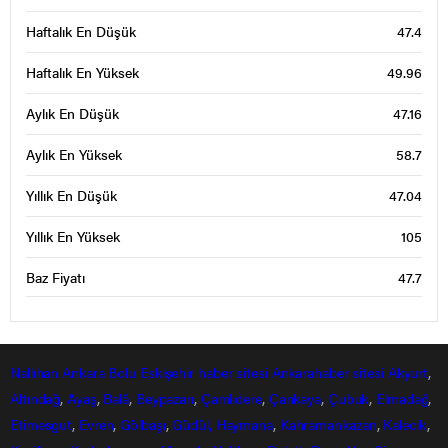
Haftalık En Düşük
47.4
Haftalık En Yüksek
49.96
Aylık En Düşük
47.16
Aylık En Yüksek
58.7
Yıllık En Düşük
47.04
Yıllık En Yüksek
105
Baz Fiyatı
47.7
Nallıhan
Ankara
Bolu
Eskişehir
haber sitesi
Ankarahaber
sitesi
Akyurt
,
Altındağ
,
Ayaş
,
Balâ
,
Beypazarı
,
Çamlıdere
,
Çankaya
,
Çubuk
,
Elmadağ
,
Etimesgut
,
Evren
,
Gölbaşı
,
Güdül,
Haymana
,
Kahramankazan
,
Kalecik
,