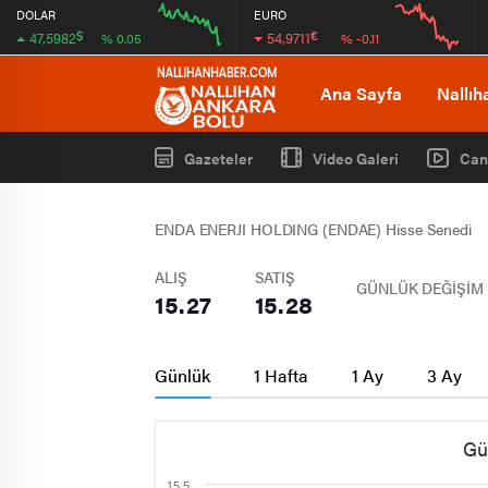
DOLAR
EURO
$
€
47,5982
54,9711
% 0.05
% -0.11
12:00
16:00
12:00
16:00
Ana Sayfa
Nallıh
Gazeteler
Video Galeri
Can
ENDA ENERJI HOLDING (ENDAE) Hisse Senedi
ALIŞ
SATIŞ
GÜNLÜK DEĞİŞİM
15.27
15.28
Günlük
1 Hafta
1 Ay
3 Ay
Gü
15.5