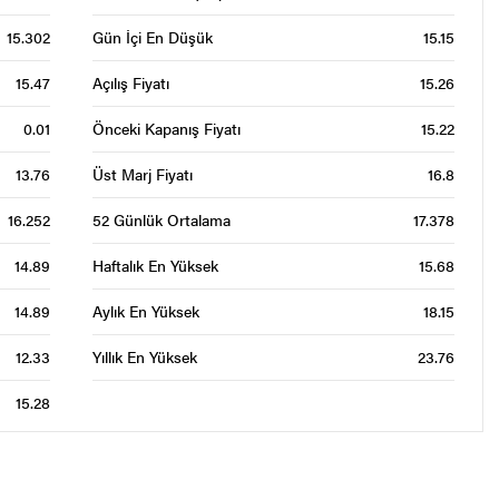
15.302
Gün İçi En Düşük
15.15
15.47
Açılış Fiyatı
15.26
0.01
Önceki Kapanış Fiyatı
15.22
13.76
Üst Marj Fiyatı
16.8
16.252
52 Günlük Ortalama
17.378
14.89
Haftalık En Yüksek
15.68
14.89
Aylık En Yüksek
18.15
12.33
Yıllık En Yüksek
23.76
15.28