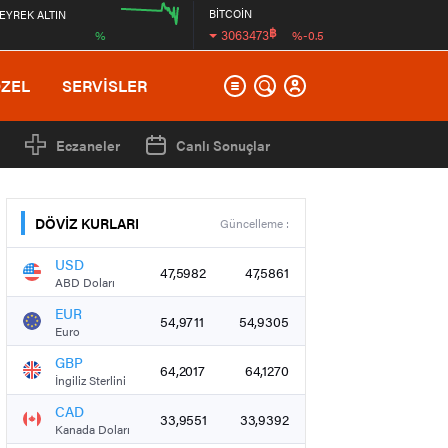
BİTCOİN
EYREK ALTIN
฿
3063473
%
%-0.5
00:00
12:00
ÖZEL
SERVİSLER
Eczaneler
Canlı Sonuçlar
DÖVİZ KURLARI
Güncelleme :
USD
47,5982
47,5861
ABD Doları
EUR
54,9711
54,9305
Euro
GBP
64,2017
64,1270
İngiliz Sterlini
CAD
33,9551
33,9392
Kanada Doları