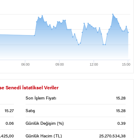
06:00
09:00
12:00
15:00
enedi İstatiksel Veriler
Son İşlem Fiyatı
15.28
15.27
Satış
15.28
0.06
Günlük Değişim (%)
0.39
1.425,00
Günlük Hacim (TL)
25.270.534,38