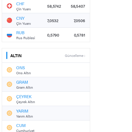
CHF
58,5742
58,5407
Çin Yuanı
CNY
7,0532
7,0506
Çin Yuanı
RUB
0,5790
0,5781
Rus Rublesi
ALTIN
Güncelleme :
ONS
Ons Altın
GRAM
Gram Altın
ÇEYREK
Çeyrek Altın
YARIM
Yarım Altın
CUM
Cumhuriyet