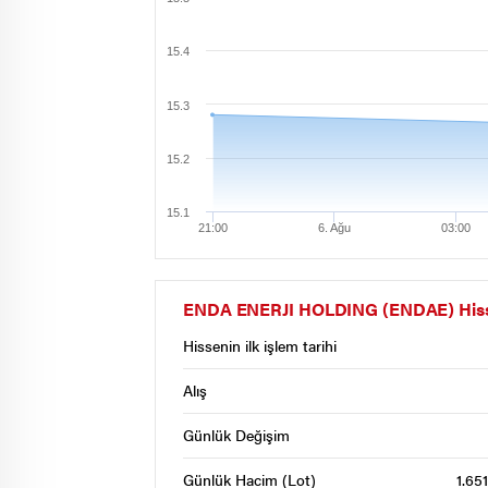
15.4
15.3
15.2
15.1
21:00
6. Ağu
03:00
ENDA ENERJI HOLDING (ENDAE) Hisse S
Hissenin ilk işlem tarihi
Alış
Günlük Değişim
Günlük Hacim (Lot)
1.65