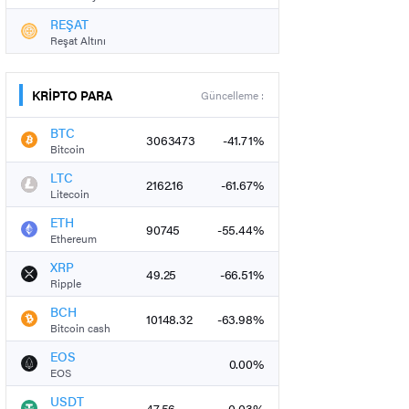
REŞAT
Reşat Altını
KRİPTO PARA
Güncelleme :
BTC
3063473
-41.71%
Bitcoin
LTC
2162.16
-61.67%
Litecoin
ETH
90745
-55.44%
Ethereum
XRP
49.25
-66.51%
Ripple
BCH
10148.32
-63.98%
Bitcoin cash
EOS
0.00%
EOS
USDT
47.56
-0.03%