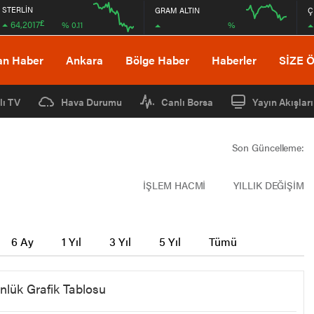
STERLİN
GRAM ALTIN
Ç
£
64,2017
%
% 0.11
12:00
16:00
12:00
16:00
an Haber
Ankara
Bölge Haber
Haberler
SİZE 
lı TV
Hava Durumu
Canlı Borsa
Yayın Akışları
Son Güncelleme:
İŞLEM HACMİ
YILLIK DEĞİŞİM
6 Ay
1 Yıl
3 Yıl
5 Yıl
Tümü
nlük Grafik Tablosu