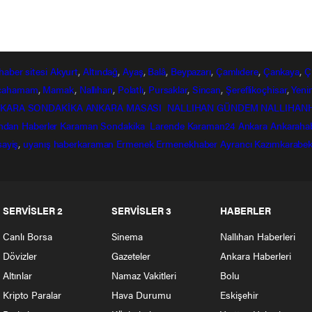
haber
sitesi
Akyurt
,
Altındağ
,
Ayaş
,
Balâ
,
Beypazarı
,
Çamlıdere
,
Çankaya
,
Ç
lcahamam
,
Mamak
,
Nallıhan
,
Polatlı
,
Pursaklar
,
Sincan
,
Şereflikoçhisar
,
Yeni
KARA SONDAKİKA
ANKARA MASASI
NALLIHAN GÜNDEM
NALLIHAN
ndan
Haberler
Karaman Sondakika
Larende
Karaman24
Ankara
Ankaraha
sayiş
,
uyanış
haberkaraman
Ermenek
Ermenekhaber
Ayrancı
Kazımkarabek
SERVİSLER 2
SERVİSLER 3
HABERLER
Canlı Borsa
Sinema
Nallıhan Haberleri
Dövizler
Gazeteler
Ankara Haberleri
Altınlar
Namaz Vakitleri
Bolu
Kripto Paralar
Hava Durumu
Eskişehir