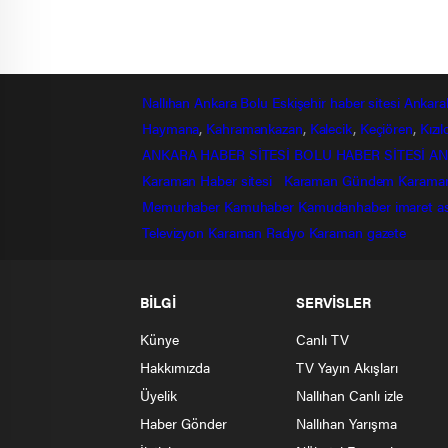
Nallıhan
Ankara
Bolu
Eskişehir
haber sitesi
Ankara
Haymana
,
Kahramankazan
,
Kalecik
,
Keçiören
,
Kızı
ANKARA HABER SİTESİ
BOLU HABER SİTESİ
AN
Karaman Haber sitesi
Karaman Gündem
Karama
Memurhaber
Kamuhaber
Kamudanhaber
imaret
a
Televizyon
Karaman Radyo
Karaman gazete
BİLGİ
SERVİSLER
Künye
Canlı TV
Hakkımızda
TV Yayın Akışları
Üyelik
Nallıhan Canlı izle
Haber Gönder
Nallıhan Yarışma