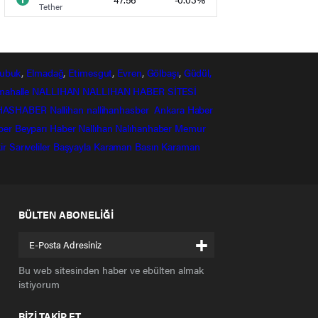
Tether
ubuk
,
Elmadağ
,
Etimesgut
,
Evren
,
Gölbaşı
,
Güdül,
mahalle
NALLIHAN
NALLIHAN HABER SİTESİ
HASHABER
Nallihan
nallihanhasber
Ankara Haber
ber
Beyparı Haber
Nallıhan
Nalıhanhaber
Memur
ir
Sarıveliler
Başyayla
Karaman Basın
Karaman
BÜLTEN ABONELİĞİ
+
Bu web sitesinden haber ve ebülten almak
istiyorum
BİZİ TAKİP ET