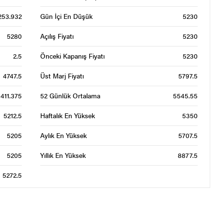
253.932
Gün İçi En Düşük
5230
5280
Açılış Fiyatı
5230
2.5
Önceki Kapanış Fiyatı
5230
4747.5
Üst Marj Fiyatı
5797.5
411.375
52 Günlük Ortalama
5545.55
5212.5
Haftalık En Yüksek
5350
5205
Aylık En Yüksek
5707.5
5205
Yıllık En Yüksek
8877.5
5272.5