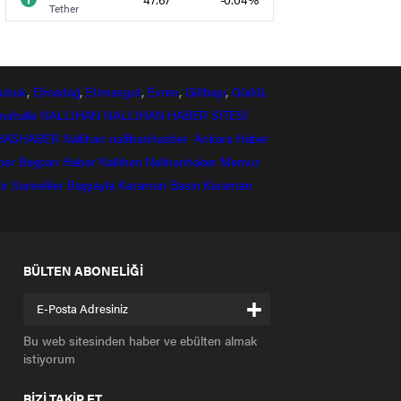
Tether
ubuk
,
Elmadağ
,
Etimesgut
,
Evren
,
Gölbaşı
,
Güdül,
mahalle
NALLIHAN
NALLIHAN HABER SİTESİ
HASHABER
Nallihan
nallihanhasber
Ankara Haber
ber
Beyparı Haber
Nallıhan
Nalıhanhaber
Memur
ir
Sarıveliler
Başyayla
Karaman Basın
Karaman
BÜLTEN ABONELİĞİ
+
Bu web sitesinden haber ve ebülten almak
istiyorum
BİZİ TAKİP ET