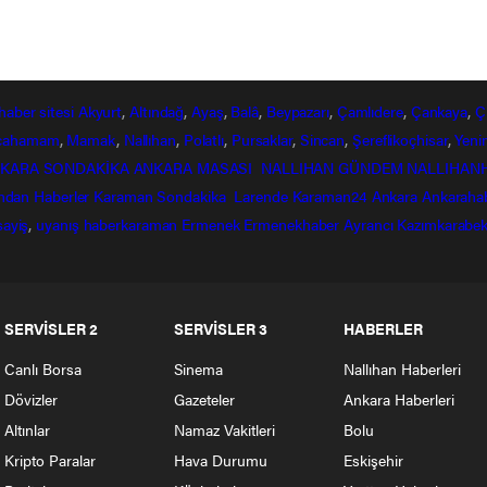
haber
sitesi
Akyurt
,
Altındağ
,
Ayaş
,
Balâ
,
Beypazarı
,
Çamlıdere
,
Çankaya
,
Ç
lcahamam
,
Mamak
,
Nallıhan
,
Polatlı
,
Pursaklar
,
Sincan
,
Şereflikoçhisar
,
Yeni
KARA SONDAKİKA
ANKARA MASASI
NALLIHAN GÜNDEM
NALLIHAN
ndan
Haberler
Karaman Sondakika
Larende
Karaman24
Ankara
Ankaraha
sayiş
,
uyanış
haberkaraman
Ermenek
Ermenekhaber
Ayrancı
Kazımkarabek
SERVİSLER 2
SERVİSLER 3
HABERLER
Canlı Borsa
Sinema
Nallıhan Haberleri
Dövizler
Gazeteler
Ankara Haberleri
Altınlar
Namaz Vakitleri
Bolu
Kripto Paralar
Hava Durumu
Eskişehir