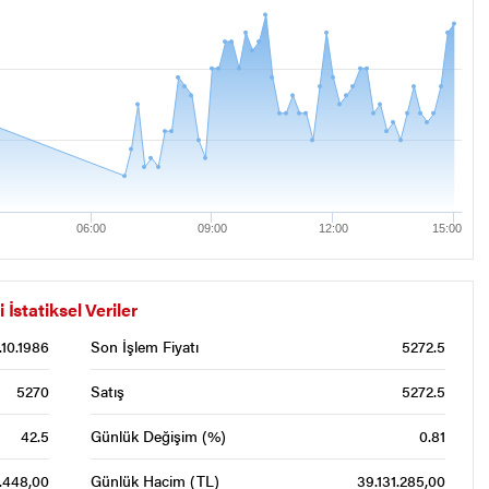
06:00
09:00
12:00
15:00
statiksel Veriler
.10.1986
Son İşlem Fiyatı
5272.5
5270
Satış
5272.5
42.5
Günlük Değişim (%)
0.81
.448,00
Günlük Hacim (TL)
39.131.285,00