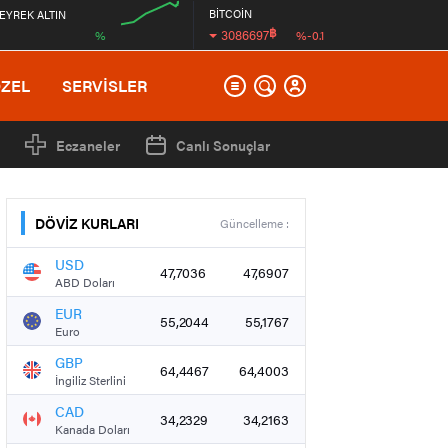
BİTCOİN
EYREK ALTIN
฿
3086697
%
%-0.1
00:00
ÖZEL
SERVİSLER
Eczaneler
Canlı Sonuçlar
DÖVİZ KURLARI
Güncelleme :
USD
47,7036
47,6907
ABD Doları
EUR
55,2044
55,1767
Euro
GBP
64,4467
64,4003
İngiliz Sterlini
CAD
34,2329
34,2163
Kanada Doları