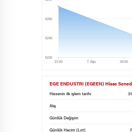
5260
5240
5220
21:00
7. Ağu
03:00
EGE ENDUSTRI (EGEEN) Hisse Senedi İ
Hissenin ilk işlem tarihi
31
Alış
Günlük Değişim
Günlük Hacim (Lot)
7