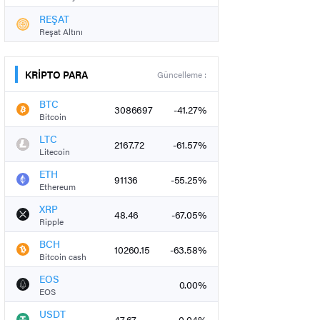
REŞAT
Reşat Altını
KRİPTO PARA
Güncelleme :
BTC
3086697
-41.27%
Bitcoin
LTC
2167.72
-61.57%
Litecoin
ETH
91136
-55.25%
Ethereum
XRP
48.46
-67.05%
Ripple
BCH
10260.15
-63.58%
Bitcoin cash
EOS
0.00%
EOS
USDT
47.67
-0.04%