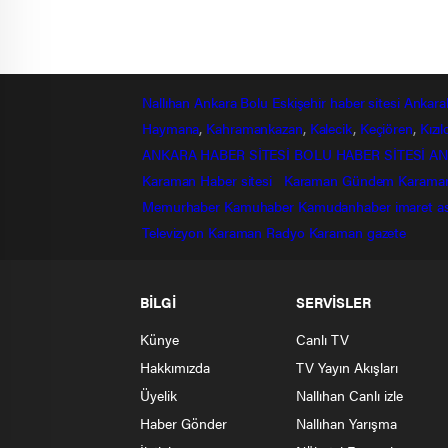
Nallıhan
Ankara
Bolu
Eskişehir
haber sitesi
Ankara
Haymana
,
Kahramankazan
,
Kalecik
,
Keçiören
,
Kızı
ANKARA HABER SİTESİ
BOLU HABER SİTESİ
AN
Karaman Haber sitesi
Karaman Gündem
Karama
Memurhaber
Kamuhaber
Kamudanhaber
imaret
a
Televizyon
Karaman Radyo
Karaman gazete
BİLGİ
SERVİSLER
Künye
Canlı TV
Hakkımızda
TV Yayın Akışları
Üyelik
Nallıhan Canlı izle
Haber Gönder
Nallıhan Yarışma