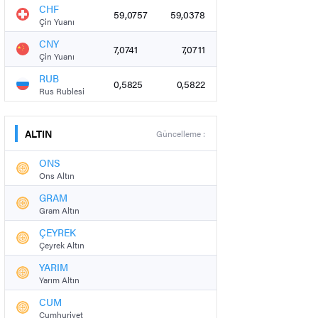
CHF
59,0757
59,0378
Çin Yuanı
CNY
7,0741
7,0711
Çin Yuanı
RUB
0,5825
0,5822
Rus Rublesi
ALTIN
Güncelleme :
ONS
Ons Altın
GRAM
Gram Altın
ÇEYREK
Çeyrek Altın
YARIM
Yarım Altın
CUM
Cumhuriyet