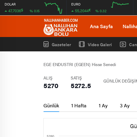
DOLAR
EURO
$
€
47,7036
55,2044
% 0.15
% 0.32
12:00
16:00
12:00
16:00
Ana Sayfa
Nallıh
Gazeteler
Video Galeri
Can
EGE ENDUSTRI (EGEEN) Hisse Senedi
ALIŞ
SATIŞ
GÜNLÜK DEĞİŞİ
5270
5272.5
Günlük
1 Hafta
1 Ay
3 Ay
Gü
5280