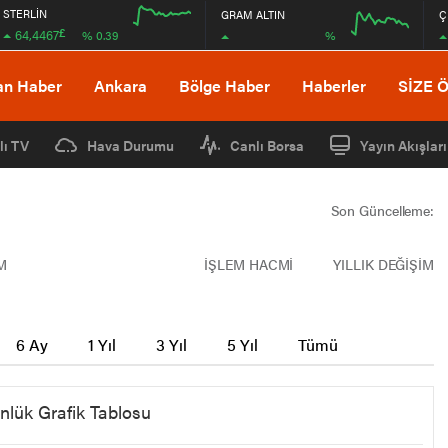
STERLİN
GRAM ALTIN
Ç
£
64,4467
%
% 0.39
12:00
16:00
12:00
16:00
an Haber
Ankara
Bölge Haber
Haberler
SİZE 
lı TV
Hava Durumu
Canlı Borsa
Yayın Akışları
Son Güncelleme:
M
İŞLEM HACMİ
YILLIK DEĞİŞİM
6 Ay
1 Yıl
3 Yıl
5 Yıl
Tümü
nlük Grafik Tablosu