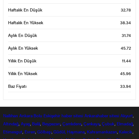
Haftalık En Düşük
32.78
Haftalık En Yüksek
38.34
Aylık En Düşük
31.74
Aylık En Yüksek
45.72
Yıllık En Düşük
11.44
Yıllık En Yüksek
45.96
Baz Fiyatı
33.94
Nallıhan
Ankara
Bolu
Eskişehir
haber sitesi
Ankarahaber
sitesi
Akyurt
,
Altındağ
,
Ayaş
,
Balâ
,
Beypazarı
,
Çamlıdere
,
Çankaya
,
Çubuk
,
Elmadağ
,
Etimesgut
,
Evren
,
Gölbaşı
,
Güdül,
Haymana
,
Kahramankazan
,
Kalecik
,