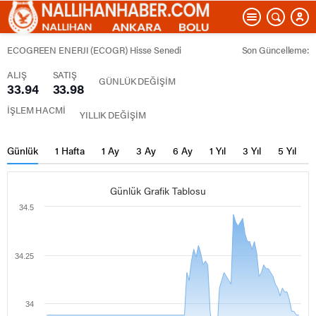
ECOGREEN ENERJI (ECOGR) Hisse Senedi
Son Güncelleme:
ALIŞ
SATIŞ
GÜNLÜK DEĞİŞİM
33.94
33.98
İŞLEM HACMİ
YILLIK DEĞİŞİM
Günlük
1 Hafta
1 Ay
3 Ay
6 Ay
1 Yıl
3 Yıl
5 Yıl
Günlük Grafik Tablosu
34.5
34.25
34