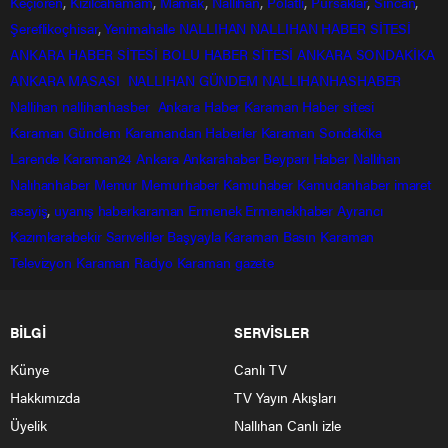
Keçiören
,
Kızılcahamam
,
Mamak
,
Nallıhan
,
Polatlı
,
Pursaklar
,
Sincan
,
Şereflikoçhisar
,
Yenimahalle
NALLIHAN
NALLIHAN HABER SİTESİ
ANKARA HABER SİTESİ
BOLU HABER SİTESİ
ANKARA SONDAKİKA
ANKARA MASASI
NALLIHAN GÜNDEM
NALLIHANHASHABER
Nallihan
nallihanhasber
Ankara Haber
Karaman Haber sitesi
Karaman Gündem
Karamandan
Haberler
Karaman Sondakika
Larende
Karaman24
Ankara
Ankarahaber
Beyparı Haber
Nallıhan
Nalıhanhaber
Memur
Memurhaber
Kamuhaber
Kamudanhaber
imaret
asayiş
,
uyanış
haberkaraman
Ermenek
Ermenekhaber
Ayrancı
Kazımkarabekir
Sarıveliler
Başyayla
Karaman Basın
Karaman
Televizyon
Karaman Radyo
Karaman gazete
BİLGİ
SERVİSLER
Künye
Canlı TV
Hakkımızda
TV Yayın Akışları
Üyelik
Nallıhan Canlı izle