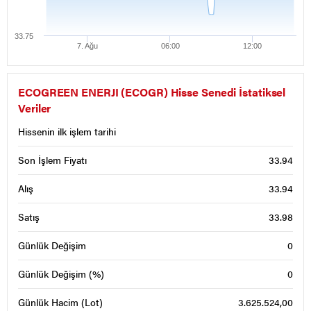
33.75
7. Ağu
06:00
12:00
ECOGREEN ENERJI (ECOGR) Hisse Senedi İstatiksel
Veriler
Hissenin ilk işlem tarihi
Son İşlem Fiyatı
33.94
Alış
33.94
Satış
33.98
Günlük Değişim
0
Günlük Değişim (%)
0
Günlük Hacim (Lot)
3.625.524,00