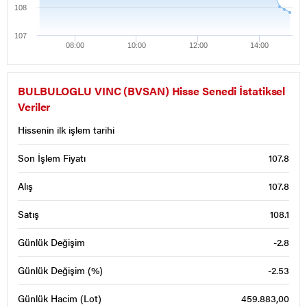
108
107
08:00
10:00
12:00
14:00
BULBULOGLU VINC (BVSAN) Hisse Senedi İstatiksel
Veriler
Hissenin ilk işlem tarihi
Son İşlem Fiyatı
107.8
Alış
107.8
Satış
108.1
Günlük Değişim
-2.8
Günlük Değişim (%)
-2.53
Günlük Hacim (Lot)
459.883,00