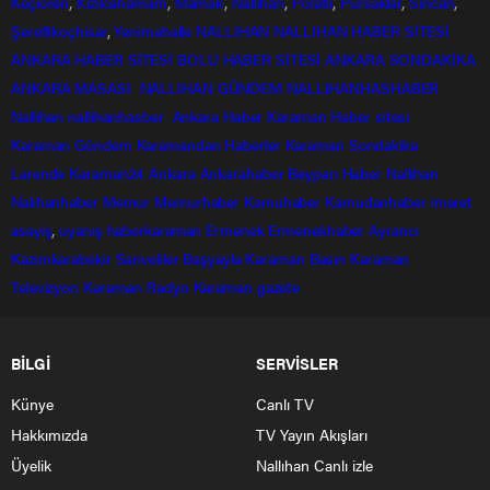
Keçiören
,
Kızılcahamam
,
Mamak
,
Nallıhan
,
Polatlı
,
Pursaklar
,
Sincan
,
Şereflikoçhisar
,
Yenimahalle
NALLIHAN
NALLIHAN HABER SİTESİ
ANKARA HABER SİTESİ
BOLU HABER SİTESİ
ANKARA SONDAKİKA
ANKARA MASASI
NALLIHAN GÜNDEM
NALLIHANHASHABER
Nallihan
nallihanhasber
Ankara Haber
Karaman Haber sitesi
Karaman Gündem
Karamandan
Haberler
Karaman Sondakika
Larende
Karaman24
Ankara
Ankarahaber
Beyparı Haber
Nallıhan
Nalıhanhaber
Memur
Memurhaber
Kamuhaber
Kamudanhaber
imaret
asayiş
,
uyanış
haberkaraman
Ermenek
Ermenekhaber
Ayrancı
Kazımkarabekir
Sarıveliler
Başyayla
Karaman Basın
Karaman
Televizyon
Karaman Radyo
Karaman gazete
BİLGİ
SERVİSLER
Künye
Canlı TV
Hakkımızda
TV Yayın Akışları
Üyelik
Nallıhan Canlı izle