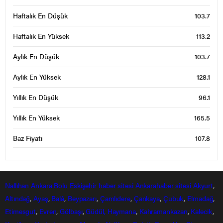
Haftalık En Düşük
103.7
Haftalık En Yüksek
113.2
Aylık En Düşük
103.7
Aylık En Yüksek
128.1
Yıllık En Düşük
96.1
Yıllık En Yüksek
165.5
Baz Fiyatı
107.8
Nallıhan
Ankara
Bolu
Eskişehir
haber sitesi
Ankarahaber
sitesi
Akyurt
,
Altındağ
,
Ayaş
,
Balâ
,
Beypazarı
,
Çamlıdere
,
Çankaya
,
Çubuk
,
Elmadağ
,
Etimesgut
,
Evren
,
Gölbaşı
,
Güdül,
Haymana
,
Kahramankazan
,
Kalecik
,