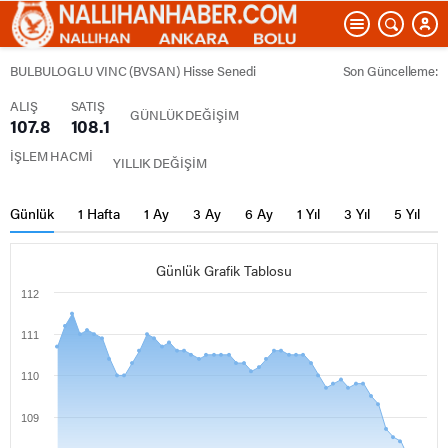
BULBULOGLU VINC (BVSAN) Hisse Senedi
Son Güncelleme:
ALIŞ
SATIŞ
GÜNLÜK DEĞİŞİM
107.8
108.1
İŞLEM HACMİ
YILLIK DEĞİŞİM
Günlük
1 Hafta
1 Ay
3 Ay
6 Ay
1 Yıl
3 Yıl
5 Yıl
Günlük Grafik Tablosu
112
111
110
109