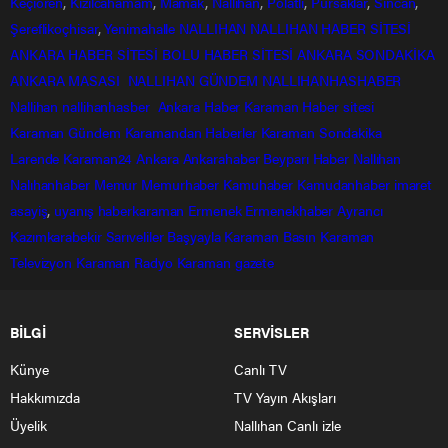
Keçiören
,
Kızılcahamam
,
Mamak
,
Nallıhan
,
Polatlı
,
Pursaklar
,
Sincan
,
Şereflikoçhisar
,
Yenimahalle
NALLIHAN
NALLIHAN HABER SİTESİ
ANKARA HABER SİTESİ
BOLU HABER SİTESİ
ANKARA SONDAKİKA
ANKARA MASASI
NALLIHAN GÜNDEM
NALLIHANHASHABER
Nallihan
nallihanhasber
Ankara Haber
Karaman Haber sitesi
Karaman Gündem
Karamandan
Haberler
Karaman Sondakika
Larende
Karaman24
Ankara
Ankarahaber
Beyparı Haber
Nallıhan
Nalıhanhaber
Memur
Memurhaber
Kamuhaber
Kamudanhaber
imaret
asayiş
,
uyanış
haberkaraman
Ermenek
Ermenekhaber
Ayrancı
Kazımkarabekir
Sarıveliler
Başyayla
Karaman Basın
Karaman
Televizyon
Karaman Radyo
Karaman gazete
BİLGİ
SERVİSLER
Künye
Canlı TV
Hakkımızda
TV Yayın Akışları
Üyelik
Nallıhan Canlı izle