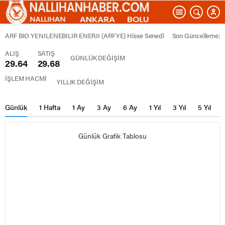
ARF BIO YENILENEBILIR ENERJI (ARFYE) Hisse Senedi
Son Güncelleme:
ALIŞ
SATIŞ
GÜNLÜK DEĞİŞİM
29.64
29.68
İŞLEM HACMİ
YILLIK DEĞİŞİM
Günlük
1 Hafta
1 Ay
3 Ay
6 Ay
1 Yıl
3 Yıl
5 Yıl
Günlük Grafik Tablosu