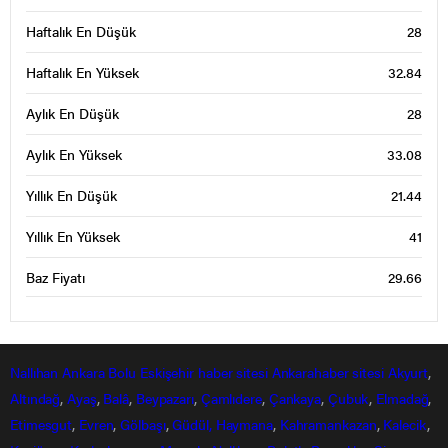
Haftalık En Düşük
28
Haftalık En Yüksek
32.84
Aylık En Düşük
28
Aylık En Yüksek
33.08
Yıllık En Düşük
21.44
Yıllık En Yüksek
41
Baz Fiyatı
29.66
Nallıhan
Ankara
Bolu
Eskişehir
haber sitesi
Ankarahaber
sitesi
Akyurt
,
Altındağ
,
Ayaş
,
Balâ
,
Beypazarı
,
Çamlıdere
,
Çankaya
,
Çubuk
,
Elmadağ
,
Etimesgut
,
Evren
,
Gölbaşı
,
Güdül,
Haymana
,
Kahramankazan
,
Kalecik
,